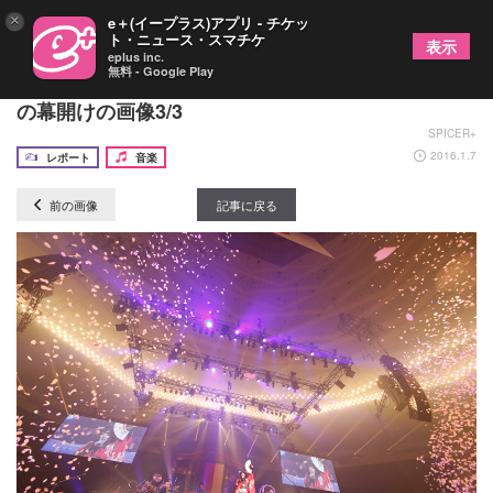
×
e＋(イープラス)アプリ - チケッ
ト・ニュース・スマチケ
表示
eplus inc.
無料 - Google Play
和楽器バンド、1万人熱狂の初武道館ライブで新年
の幕開けの画像3/3
SPICER+
2016.1.7
レポート
音楽
前の画像
記事に戻る