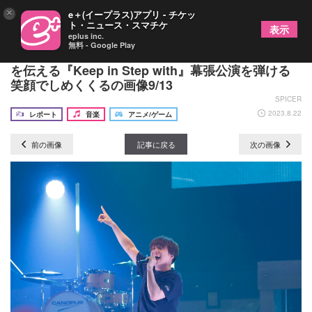
×
e＋(イープラス)アプリ - チケッ
ト・ニュース・スマチケ
表示
eplus inc.
無料 - Google Play
内田雄馬「ありがとう」とファンへの感謝の気持ち
を伝える『Keep in Step with』幕張公演を弾ける
笑顔でしめくくるの画像9/13
SPICER
2023.8.22
レポート
音楽
アニメ/ゲーム
前の画像
記事に戻る
次の画像