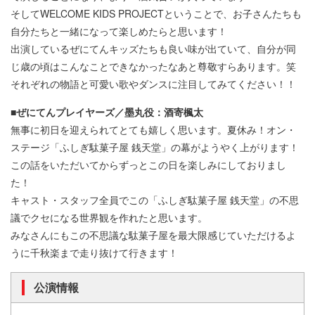
そしてWELCOME KIDS PROJECTということで、お子さんたちも
自分たちと一緒になって楽しめたらと思います！
出演しているぜにてんキッズたちも良い味が出ていて、自分が同
じ歳の頃はこんなことできなかったなあと尊敬すらあります。笑
それぞれの物語と可愛い歌やダンスに注目してみてください！！
■ぜにてんプレイヤーズ／墨丸役：酒寄楓太
無事に初日を迎えられてとても嬉しく思います。夏休み！オン・
ステージ「ふしぎ駄菓子屋 銭天堂」の幕がようやく上がります！
この話をいただいてからずっとこの日を楽しみにしておりまし
た！
キャスト・スタッフ全員でこの「ふしぎ駄菓子屋 銭天堂」の不思
議でクセになる世界観を作れたと思います。
みなさんにもこの不思議な駄菓子屋を最大限感じていただけるよ
うに千秋楽まで走り抜けて行きます！
公演情報