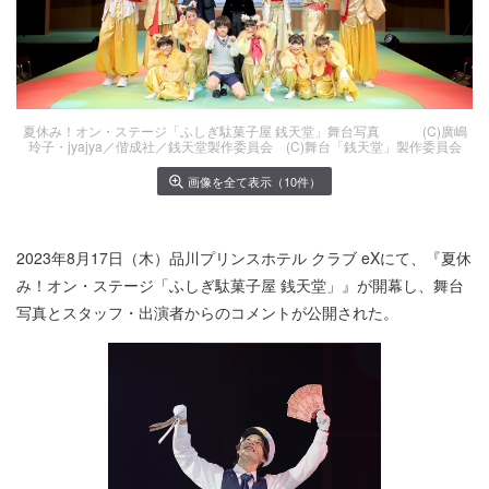
夏休み！オン・ステージ「ふしぎ駄菓子屋 銭天堂」舞台写真 (C)廣嶋
玲子・jyajya／偕成社／銭天堂製作委員会 (C)舞台「銭天堂」製作委員会
画像を全て表示（10件）
2023年8月17日（木）品川プリンスホテル クラブ eXにて、『夏休
み！オン・ステージ「ふしぎ駄菓子屋 銭天堂」』が開幕し、舞台
写真とスタッフ・出演者からのコメントが公開された。