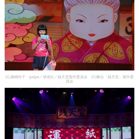
(C)廣嶋玲子・jyajya／偕成社／銭天堂製作委員会 (C)舞台「銭天堂」製作委
員会