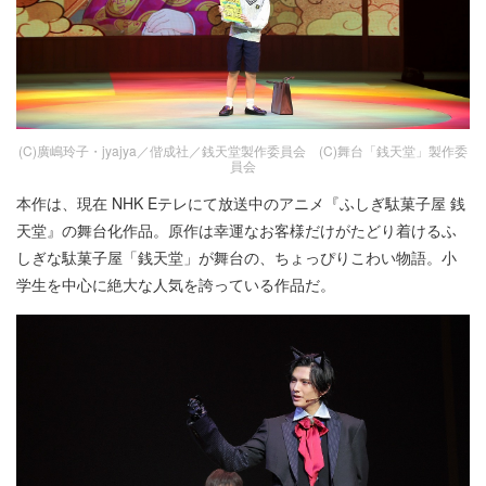
(C)廣嶋玲子・jyajya／偕成社／銭天堂製作委員会 (C)舞台「銭天堂」製作委
員会
本作は、現在 NHK Eテレにて放送中のアニメ『ふしぎ駄菓子屋 銭
天堂』の舞台化作品。原作は幸運なお客様だけがたどり着けるふ
しぎな駄菓子屋「銭天堂」が舞台の、ちょっぴりこわい物語。小
学生を中心に絶大な人気を誇っている作品だ。