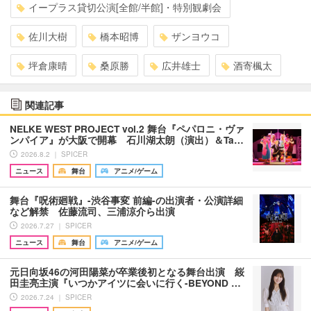
イープラス貸切公演[全館/半館]・特別観劇会
佐川大樹
橋本昭博
ザンヨウコ
坪倉康晴
桑原勝
広井雄士
酒寄楓太
関連記事
NELKE WEST PROJECT vol.2 舞台『ペパロニ・ヴァ
ンパイア』が大阪で開幕 石川湖太朗（演出）＆Ta…
2026.8.2 ｜ SPICER
ニュース
舞台
アニメ/ゲーム
舞台『呪術廻戦』-渋谷事変 前編-の出演者・公演詳細
など解禁 佐藤流司、三浦涼介ら出演
2026.7.27 ｜ SPICER
ニュース
舞台
アニメ/ゲーム
元日向坂46の河田陽菜が卒業後初となる舞台出演 䋝
田圭亮主演『いつかアイツに会いに行く-BEYOND …
2026.7.24 ｜ SPICER