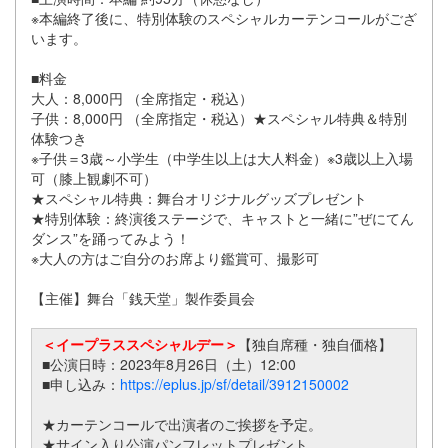
※本編終了後に、特別体験のスペシャルカーテンコールがござ
います。
■料金
大人：8,000円 （全席指定・税込）
子供：8,000円 （全席指定・税込）★スペシャル特典＆特別
体験つき
※子供＝3歳～小学生（中学生以上は大人料金）※3歳以上入場
可（膝上観劇不可）
★スペシャル特典：舞台オリジナルグッズプレゼント
★特別体験：終演後ステージで、キャストと一緒に”ぜにてん
ダンス”を踊ってみよう！
※大人の方はご自分のお席より鑑賞可、撮影可
【主催】舞台「銭天堂」製作委員会
＜イープラススペシャルデー＞
【独自席種・独自価格】
■公演日時：2023年8月26日（土）12:00
■申し込み：
https://eplus.jp/sf/detail/3912150002
★カーテンコールで出演者のご挨拶を予定。
★サイン入り公演パンフレットプレゼント