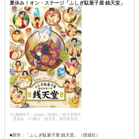
夏休み！オン・ステージ「ふしぎ駄菓子屋 銭天堂」
(C)廣嶋玲子・jyajya／偕成社／銭天堂製作
委員会 (C)舞台「銭天堂」製作委員会
■原作：「ふしぎ駄菓子屋 銭天堂」（偕成社）