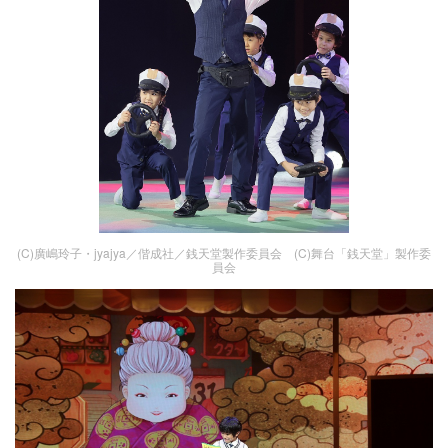
(C)廣嶋玲子・jyajya／偕成社／銭天堂製作委員会 (C)舞台「銭天堂」製作委
員会