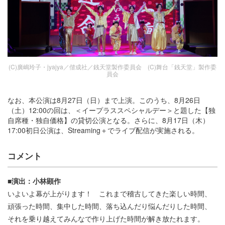
(C)廣嶋玲子・jyajya／偕成社／銭天堂製作委員会 (C)舞台「銭天堂」製作委
員会
なお、本公演は8月27日（日）まで上演。このうち、8月26日
（土）12:00の回は、＜イープラススペシャルデー＞と題した【独
自席種・独自価格】の貸切公演となる。さらに、8月17日（木）
17:00初日公演は、Streaming＋でライブ配信が実施される。
コメント
■演出：小林顕作
いよいよ幕が上がります！ これまで稽古してきた楽しい時間、
頑張った時間、集中した時間、落ち込んだり悩んだりした時間、
それを乗り越えてみんなで作り上げた時間が解き放たれます。