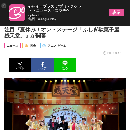
×
e＋(イープラス)アプリ - チケッ
ト・ニュース・スマチケ
表示
eplus inc.
無料 - Google Play
不思議な駄菓子屋が舞台化 可愛い歌やダンスにも
注目『夏休み！オン・ステージ「ふしぎ駄菓子屋
銭天堂」』が開幕
ニュース
舞台
アニメ/ゲーム
2023.8.17
ポスト
シェア
送る