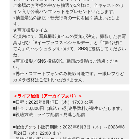
ご来場のお客様の中から抽選で5名様に、全キャストのサ
イン入り公演パンフレットをプレゼントいたします。
※抽選景品の譲渡・転売行為の一切を固く禁止いたしま
す。
★写真撮影タイム
公演内にて、写真撮影タイムの実施が決定。撮影したお写
真はぜひ「#イープラススペシャルデー」と「#舞台ぜに
てん」のハッシュタグをつけて、SNSに投稿してください
ね。
※写真撮影／SNS 投稿OK。動画の撮影はご遠慮くださ
い。
※携帯・スマートフォンのみ撮影可能です。一眼レフなど
カメラ機材はご使用いただけません。
＜ライブ配信（アーカイブあり）＞
■
日程：2023年8月17日（木）17:00 公演
■料金：3,800円（税込）※別途手数料が発生いたします。
■視聴方法：ライブ配信＋見逃し配信
■配信
販売期間：2023年8月3日（木）～2023年8
月24日（木）22:00 まで
※視聴期限は配信
販売期日の 23:59 までとなりま