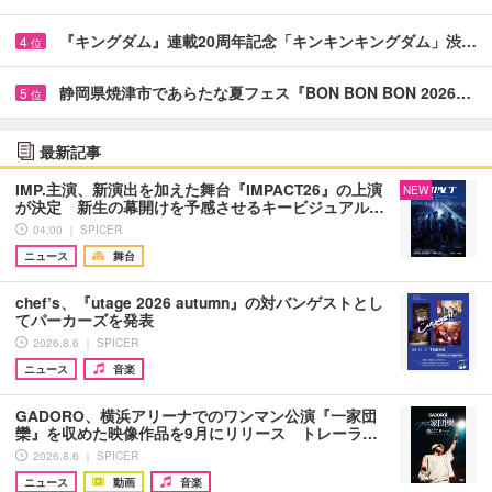
『キングダム』連載20周年記念「キンキンキングダム」渋…
4
位
静岡県焼津市であらたな夏フェス『BON BON BON 2026…
5
位
最新記事
IMP.主演、新演出を加えた舞台『IMPACT26』の上演
NEW
が決定 新生の幕開けを予感させるキービジュアル…
04:00 ｜ SPICER
ニュース
舞台
chef’s、『utage 2026 autumn』の対バンゲストとし
てパーカーズを発表
2026.8.6 ｜ SPICER
ニュース
音楽
GADORO、横浜アリーナでのワンマン公演『一家団
欒』を収めた映像作品を9月にリリース トレーラ…
2026.8.6 ｜ SPICER
ニュース
動画
音楽