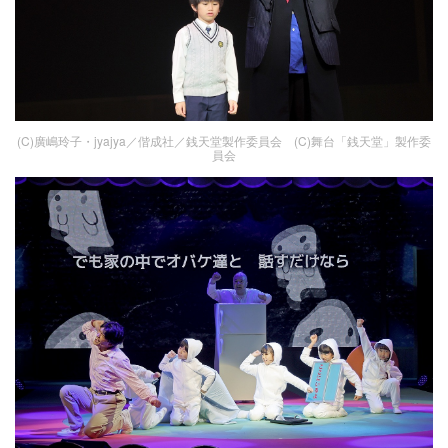
(C)廣嶋玲子・jyajya／偕成社／銭天堂製作委員会 (C)舞台「銭天堂」製作委
員会