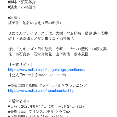
■脚本：渡辺雄介
■演出：小林顕作
■出演：
紅子役：池谷のぶえ（声の出演）
ぜにてんプレイヤーズ：佐川大樹・坪倉康晴・桑原 勝・広井
雄士・酒寄楓太／ザンヨウコ・酒井敏也
ぜにてんキッズ：田中悠貴・令旺・ミヤシロ藍玲・榊原友梨
花・白石真奏・石堂真悠花・山本海瑠・藤本風悟
【公式サイト】
https://www.nelke.co.jp/stage/stage_zenitendo/
【公式 Twitter】@stage_zenitendo
■公演に関する問い合わせ：ネルケプランニング
https://www.nelke.co.jp/about/contact1.php
＜通常公演＞
■日程：2023年8月17日（木）～8月27日（日）
■会場：品川プリンスホテル クラブeX
■上演時間：本編 約95分（休憩なし）