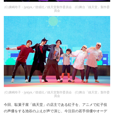
(C)廣嶋玲子・jyajya／偕成社／銭天堂製作委員会 (C)舞台「銭天堂」製作委
員会
(C)廣嶋玲子・jyajya／偕成社／銭天堂製作委員会 (C)舞台「銭天堂」製作委
員会
今回、駄菓子屋「銭天堂」の店主である紅子を、アニメで紅子役
の声優をする池谷のぶえが声で演じ、今注目の若手俳優やオーデ