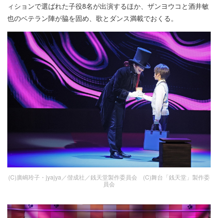
ィションで選ばれた子役8名が出演するほか、ザンヨウコと酒井敏
也のベテラン陣が脇を固め、歌とダンス満載でおくる。
(C)廣嶋玲子・jyajya／偕成社／銭天堂製作委員会 (C)舞台「銭天堂」製作委
員会