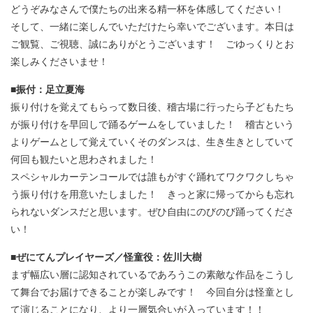
どうぞみなさんで僕たちの出来る精一杯を体感してください！
そして、一緒に楽しんでいただけたら幸いでございます。本日は
ご観覧、ご視聴、誠にありがとうございます！ ごゆっくりとお
楽しみくださいませ！
■振付：足立夏海
振り付けを覚えてもらって数日後、稽古場に行ったら子どもたち
が振り付けを早回しで踊るゲームをしていました！ 稽古という
よりゲームとして覚えていくそのダンスは、生き生きとしていて
何回も観たいと思わされました！
スペシャルカーテンコールでは誰もがすぐ踊れてワクワクしちゃ
う振り付けを用意いたしました！ きっと家に帰ってからも忘れ
られないダンスだと思います。ぜひ自由にのびのび踊ってくださ
い！
■ぜにてんプレイヤーズ／怪童役：佐川大樹
まず幅広い層に認知されているであろうこの素敵な作品をこうし
て舞台でお届けできることが楽しみです！ 今回自分は怪童とし
て演じることになり、より一層気合いが入っています！！