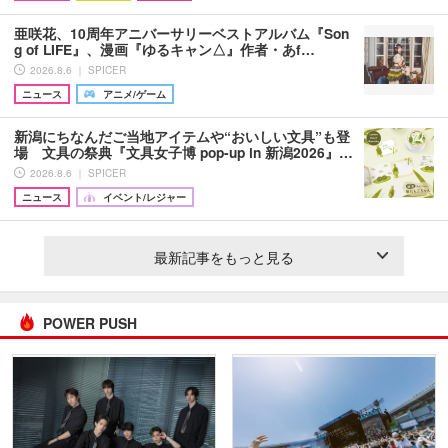
亜咲花、10周年アニバーサリーベストアルバム『Son
g of LIFE』、漫画『ゆるキャン△』作者・あf…
2026.8.6 ｜ SPICER
ニュース
アニメ/ゲーム
新潟にちなんだご当地アイテムや“おいしい文具”も登
場 文具の祭典『文具女子博 pop-up in 新潟2026』…
2026.8.6 ｜ SPICER
ニュース
イベント/レジャー
最新記事をもっと見る
POWER PUSH