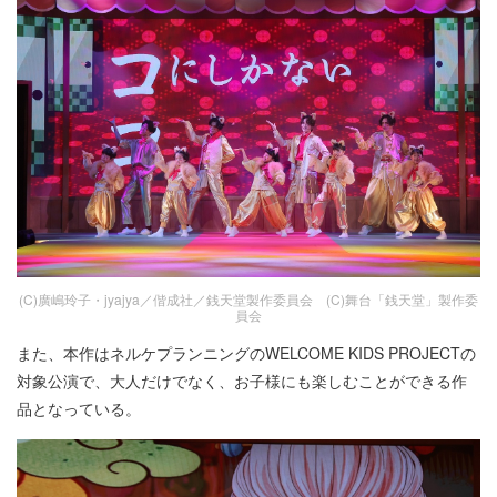
(C)廣嶋玲子・jyajya／偕成社／銭天堂製作委員会 (C)舞台「銭天堂」製作委
員会
また、本作はネルケプランニングのWELCOME KIDS PROJECTの
対象公演で、大人だけでなく、お子様にも楽しむことができる作
品となっている。