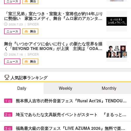
ニュース
舞台
「室三兄弟」室たつき・室龍太・室将也が約14年ぶり
に勢揃い 家族コメディ、舞台『ムロ家のアカンタ…
2026.7.23 ｜ SPICER
ニュース
舞台
舞台『いつかアイツに会いに行く』の新たな世界を描
く「BEYOND THE MOON」が上演 主演は「ODA…
2026.7.16 ｜ SPICER
ニュース
舞台
人気記事ランキング
Daily
Weekly
Monthly
熊本県人吉市の野外音楽フェス『Rural Act'26』TENDOU…
1
位
埼玉であらたな文具販売イベントがスタート 『まるっと…
2
位
福島最大級の音楽フェス『LIVE AZUMA 2026』無料で楽…
3
位