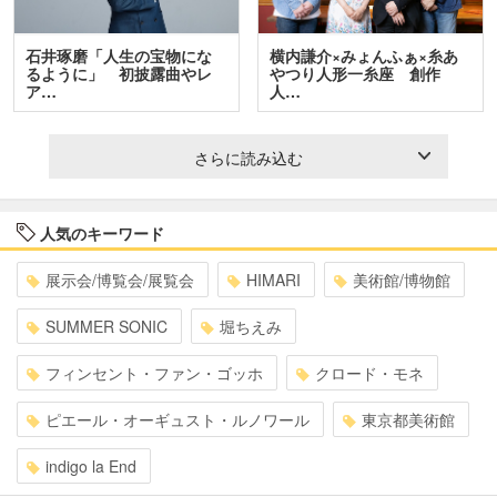
石井琢磨「人生の宝物にな
横内謙介×みょんふぁ×糸あ
るように」 初披露曲やレ
やつり人形一糸座 創作
ア…
人…
さらに読み込む
人気のキーワード
展示会/博覧会/展覧会
HIMARI
美術館/博物館
SUMMER SONIC
堀ちえみ
フィンセント・ファン・ゴッホ
クロード・モネ
ピエール・オーギュスト・ルノワール
東京都美術館
indigo la End