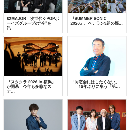
82MAJOR 次世代K-POPボ
『SUMMER SONIC
ーイズグループの“今”を
2026』、ベテラン3組の懐…
訊…
『スタクラ 2026 in 横浜』
「同窓会にはしたくない」
が開幕 今年も多彩なス
――15年ぶりに集う「第…
テ…