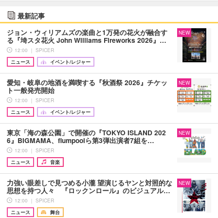
最新記事
ジョン・ウィリアムズの楽曲と1万発の花火が融合す
NEW
る『埼スタ花火 John Williams Fireworks 2026』…
12:00 ｜ SPICER
ニュース
イベント/レジャー
愛知・岐阜の地酒を満喫する『秋酒祭 2026』チケッ
NEW
ト一般発売開始
12:00 ｜ SPICER
ニュース
イベント/レジャー
東京「海の森公園」で開催の『TOKYO ISLAND 202
NEW
6』BIGMAMA、flumpoolら第3弾出演者7組を…
12:00 ｜ SPICER
ニュース
音楽
力強い眼差しで見つめる小瀧 望演じるヤンと対照的な
NEW
思想を持つ人々 『ロックンロール』のビジュアル…
12:00 ｜ SPICER
ニュース
舞台