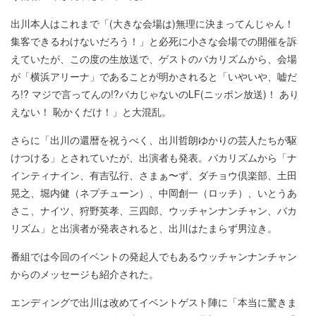
出川本人はこれまで「(大きな会場は)無理に決まってんじゃん！
集客できるわけないだろう！」と必死に小さな会場での開催を訴
えていたが、この度の生放送で、ゲストのバカリズムから、会場
が「横浜アリーナ」であることが明かされると「いやいや、嘘だ
ろ!? マジで言ってんの!?バカじゃないのLF(ニッポン放送)！ あり
えない！ 恥かくだけ！」と大混乱。
さらに「出川の還暦を祝うべく、出川哲朗ゆかりの芸人たちが駆
けつける」とされていたが、出演者も発表。バカリズムから「ナ
インティナイン、有吉弘行、さまぁ〜ず、ダチョウ倶楽部、土田
晃之、堀内健（ネプチューン）、中岡創一（ロッチ）、いとうあ
さこ、ナイツ、狩野英孝、三四郎、ウッチャンナンチャン、バカ
リズム」と出演者が発表されると、出川はたまらず男泣き。
番組では今回のイベントの発起人でもあるウッチャンナンチャン
からのメッセージも紹介された。
エンディングで出川は改めてイベントゲスト陣に「本当に驚きま