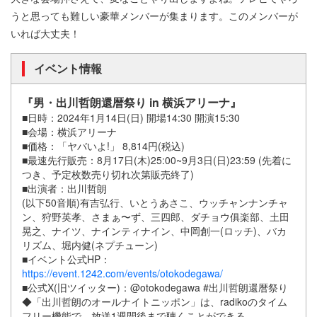
うと思っても難しい豪華メンバーが集まります。このメンバーが
いれば大丈夫！
イベント情報
『男・出川哲朗還暦祭り in 横浜アリーナ』
■日時：2024年1月14日(日) 開場14:30 開演15:30
■会場：横浜アリーナ
■価格：「ヤバいよ!」 8,814円(税込)
■最速先行販売：8月17日(木)25:00~9月3日(日)23:59 (先着に
つき、予定枚数売り切れ次第販売終了)
■出演者：出川哲朗
(以下50音順)有吉弘行、いとうあさこ、ウッチャンナンチャ
ン、狩野英孝、さまぁ〜ず、三四郎、ダチョウ俱楽部、土田
晃之、ナイツ、ナインティナイン、中岡創一(ロッチ)、バカ
リズム、堀内健(ネプチューン)
■イベント公式HP：
https://event.1242.com/events/otokodegawa/
■公式X(旧ツイッター)：@otokodegawa #出川哲朗還暦祭り
◆「出川哲朗のオールナイトニッポン」は、radikoのタイム
フリー機能で、放送1週間後まで聴くことができる。