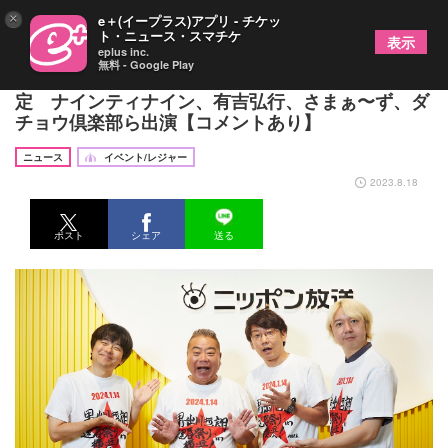
×
e＋(イープラス)アプリ - チケッ
ト・ニュース・スマチケ
表示
eplus inc.
無料 - Google Play
『男・出川哲朗還暦祭り』横浜アリーナで開催決
定 ナインティナイン、有吉弘行、さまぁ〜ず、ダ
チョウ倶楽部ら出演【コメントあり】
ニュース
イベント/レジャー
2023.8.18
ポスト
シェア
送る