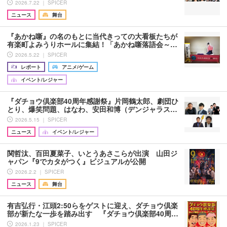
2026.7.22 ｜ SPICER
ニュース
舞台
『あかね噺』の名のもとに当代きっての大看板たちが
有楽町よみうりホールに集結！「あかね噺落語会～…
2026.5.22 ｜ SPICER
レポート
アニメ/ゲーム
イベント/レジャー
『ダチョウ倶楽部40周年感謝祭』片岡鶴太郎、劇団ひ
とり、爆笑問題、はなわ、安田和博（デンジャラス…
2026.5.15 ｜ SPICER
ニュース
イベント/レジャー
関哲汰、百田夏菜子、いとうあさこらが出演 山田ジ
ャパン『9でカタがつく』ビジュアルが公開
2026.2.2 ｜ SPICER
ニュース
舞台
有吉弘行・江頭2:50らをゲストに迎え、ダチョウ倶楽
部が新たな一歩を踏み出す 『ダチョウ倶楽部40周…
2026.1.23 ｜ SPICER