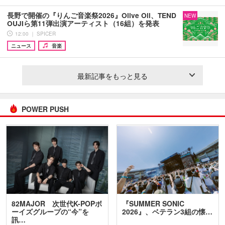
長野で開催の『りんご音楽祭2026』Olive Oil、TEND
NEW
OUJIら第11弾出演アーティスト（16組）を発表
12:00 ｜ SPICER
ニュース
音楽
最新記事をもっと見る
POWER PUSH
82MAJOR 次世代K-POPボ
『SUMMER SONIC
ーイズグループの“今”を
2026』、ベテラン3組の懐…
訊…