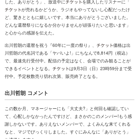
した、ありがとう」、放送中に
を購入したリスナーに「
が売れるかどうか、ラジオもやってないし心配だったけ
ど、驚きとともに嬉しいです。本当にありがとうございました。
どんな還暦祭りになるか分かりませんが頑張りたいと思います」
と心からの感謝を伝えた。
出川哲朗の還暦を祝う『60年に一度の祭り』、
価格は出
川哲朗の代名詞である「ヤバいよ!」にちなんで8,814円（税込）
で、最速先行受付中。配信の予定はなく、会場でのみ観ることが
できるイベントとなる。
は9月3日（日）23時59分まで受
付中。予定枚数売り切れ次第、販売終了となる。
出川哲朗 コメント
この数か月、マネージャーにも「大丈夫?」と何回も確認してい
て、心配しかなかったんですけど、まさかのこのメンバー!もう感
謝しかないです。ありえないメンバーで、よくみんな来てくれる
なと、マジでびっくりしました。すぐにみんなに「ありがとう」