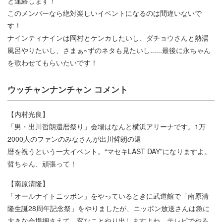
と連絡します！
このメンバーなら絶対楽しいイベントになるのは間違いないで
す！
ナインティナインは岡村とケンカしたいし、ダチョウさんと熱湯
風呂やりたいし、さまぁ~ずのネタも見たいし......最後に永ちゃん
を歌わせてもらいたいです！
ウッチャンナンチャン コメント
【内村光良】
「男・出川哲朗還暦祭り」会場はなんと横浜アリーナです。1万
2000人のファンのみなさんが出川哲朗の還
暦を祝うという一大イベント。“マセキLAST DAY”になりますよ。
哲ちゃん、頑張って！
【南原清隆】
「オールナイトニッポン」をやっているときに武道館で「南原清
隆生誕28周年記念祭」をやりましたが、ニッポン放送さんは急に
大きな会場押さえて、変なことやり出しますよね。テレビでやろ