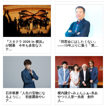
『スタクラ 2026 in 横浜』
「同窓会にはしたくない」
が開幕 今年も多彩なス
――15年ぶりに集う「第…
テ…
石井琢磨「人生の宝物にな
横内謙介×みょんふぁ×糸あ
るように」 初披露曲やレ
やつり人形一糸座 創作
ア…
人…