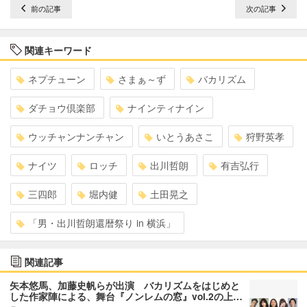
前の記事
次の記事
関連キーワード
ネプチューン
さまぁ～ず
バカリズム
ダチョウ倶楽部
ナインティナイン
ウッチャンナンチャン
いとうあさこ
狩野英孝
ナイツ
ロッチ
出川哲朗
有吉弘行
三四郎
堀内健
土田晃之
「男・出川哲朗還暦祭り in 横浜」
関連記事
矢本悠馬、加藤史帆らが出演 バカリズムをはじめと
した作家陣による、舞台『ノンレムの窓』vol.2の上…