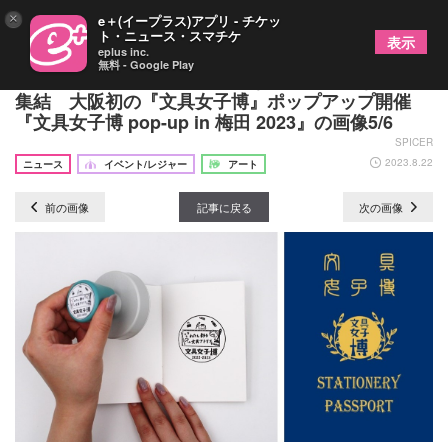
×
e＋(イープラス)アプリ - チケッ
ト・ニュース・スマチケ
表示
eplus inc.
無料 - Google Play
たこやきデザインのアイテムなど個性豊かな文具が
集結 大阪初の『文具女子博』ポップアップ開催
『文具女子博 pop-up in 梅田 2023』の画像5/6
SPICER
2023.8.22
ニュース
イベント/レジャー
アート
前の画像
記事に戻る
次の画像