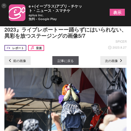
×
e＋(イープラス)アプリ - チケッ
ト・ニュース・スマチケ
表示
eplus inc.
無料 - Google Play
カメレオン・ライム・ウーピーパイ『RUSH BALL
2023』ライブレポートーー踊らずにはいられない、
異彩を放つステージングの画像5/7
SPICER
2023.8.27
レポート
音楽
前の画像
記事に戻る
次の画像