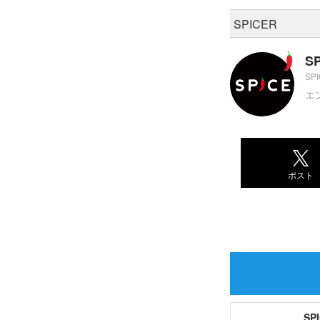
SPICER
S
SP
エ
ポスト
S