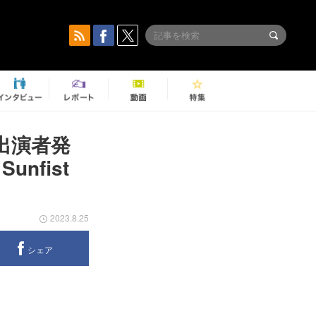
』出演者発
unfist
2023.8.25
シェア