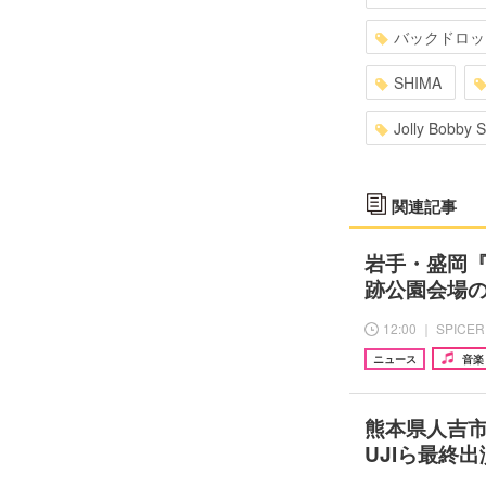
バックドロッ
SHIMA
Jolly Bobby 
関連記事
岩手・盛岡『い
跡公園会場
12:00 ｜ SPICER
ニュース
音楽
熊本県人吉市の
UJIら最終