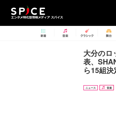
大分のロッ
表、SHAN
ら15組決
ニュース
音楽