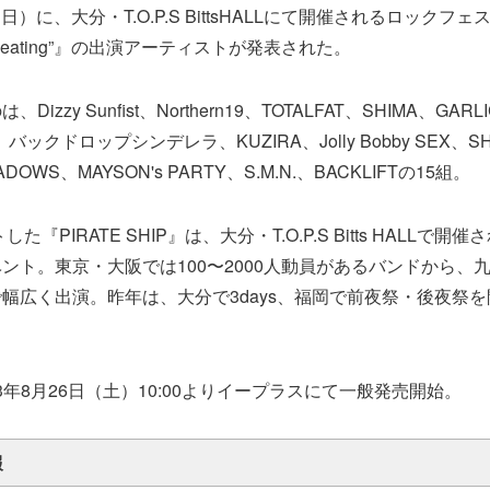
（日）に、大分・T.O.P.S BittsHALLにて開催されるロックフェス『
 stop beating”』の出演アーティストが発表された。
izzy Sunfist、Northern19、TOTALFAT、SHIMA、GARL
E、バックドロップシンデレラ、KUZIRA、Jolly Bobby SEX、S
ADOWS、MAYSON's PARTY、S.M.N.、BACKLIFTの15組。
した『PIRATE SHIP』は、大分・T.O.P.S Bitts HALLで
ント。東京・大阪では100〜2000人動員があるバンドから、
幅広く出演。昨年は、大分で3days、福岡で前夜祭・後夜祭を
23年8月26日（土）10:00よりイープラスにて一般発売開始。
報