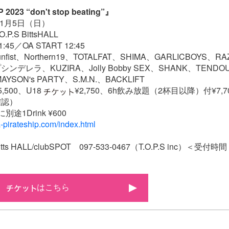
 2023 “don't stop beating”』
11月5日（日）
.S BittsHALL
45／OA START 12:45
unfist、Northern19、TOTALFAT、SHIMA、GARLICBOYS、R
デレラ、KUZIRA、Jolly Bobby SEX、SHANK、TENDOU
YSON's PARTY、S.M.N.、BACKLIFT
500、U18
¥2,750、6h飲み放題（2杯目以降）付¥7,
確認）
Drink ¥600
ta-pirateship.com/index.html
 HALL/clubSPOT 097-533-0467（T.O.P.S inc）＜受付時間 1
はこちら