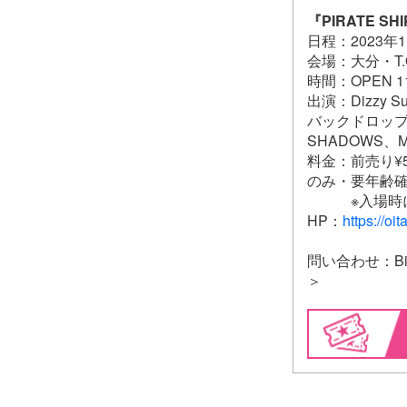
『PIRATE SHIP
日程：2023年
会場：大分・T.O.P
時間：OPEN 11:
出演：Dizzy S
バックドロップシン
SHADOWS、MA
料金：前売り¥5,
のみ・要年齢
※入場時に別途1
HP：
https://oi
問い合わせ：Bitts
＞