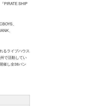
PIRATE SHIP
ICBOYS、
HANK、
開催されるライブハウス
九州で活動してい
開催し全38バン