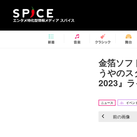
金箔ソフ
うやのスタ
2023』
ニュース
イベント
前の画像