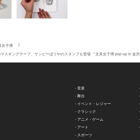
具女子博
スキングテープ、サンビーぼうやのスタンプも登場 『文具女子博 pop-up in 金
- 音楽
- 舞台
- イベント・レジャー
- クラシック
- アニメ・ゲーム
- アート
- スポーツ