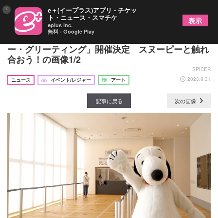
×
e＋(イープラス)アプリ - チケッ
ト・ニュース・スマチケ
表示
eplus inc.
無料 - Google Play
スヌーピーミュージアム、期間限定で「スヌーピ
ー・グリーティング」開催決定 スヌーピーと触れ
合おう！の画像1/2
SPICER
2023.8.31
ニュース
イベント/レジャー
アート
記事に戻る
次の画像