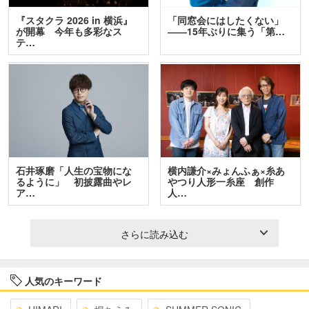
『スタクラ 2026 in 横浜』
「同窓会にはしたくない」
が開幕 今年も多彩なス
――15年ぶりに集う「第…
テ…
石井琢磨「人生の宝物にな
横内謙介×みょんふぁ×糸あ
るように」 初披露曲やレ
やつり人形一糸座 創作
ア…
人…
さらに読み込む
人気のキーワード