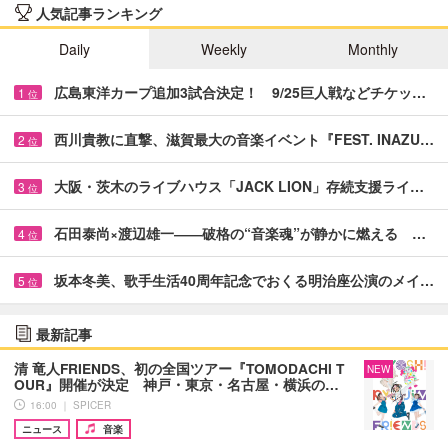
人気記事ランキング
Daily
Weekly
Monthly
広島東洋カープ追加3試合決定！ 9/25巨人戦などチケッ…
1
位
西川貴教に直撃、滋賀最大の音楽イベント『FEST. INAZU…
2
位
大阪・茨木のライブハウス「JACK LION」存続支援ライ…
3
位
石田泰尚×渡辺雄一――破格の“音楽魂”が静かに燃える …
4
位
坂本冬美、歌手生活40周年記念でおくる明治座公演のメイ…
5
位
最新記事
清 竜人FRIENDS、初の全国ツアー『TOMODACHI T
NEW
OUR』開催が決定 神戸・東京・名古屋・横浜の…
16:00 ｜ SPICER
ニュース
音楽