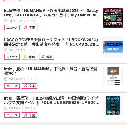
ircle主催『HUMANisM〜超★地獄編2024〜』Saucy
Dog、SIX LOUNGE、ハルカミライ、My Hair is Ba…
2024.1.25 ｜ SPICER
ニュース
音楽
LACCO TOWER主催ロックフェス『I ROCKS 2024』
開催決定＆第一弾出演者を発表 『I ROCKS 2024[…
2023.11.4 ｜ SPICER
ニュース
動画
音楽
ircle、夏の『HUMANisM』下北沢・渋谷・新宿で開
催決定
2023.6.16 ｜ SPICER
ニュース
音楽
ircle、四星球、THE2の3組が出演、中国地区3ライブ
ハウス共同イベント『ONE LINE BREEZE -LIVE 20…
2023.6.1 ｜ SPICER
ニュース
音楽