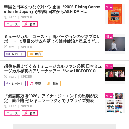
韓国と日本をつなぐ対バン企画『2026 Rising Conne
NEW
ction in Japan』が始動 日本からASH DA H…
14:30 ｜ SPICER
ニュース
音楽
ミュージカル『ゴースト』両バージョンのゲネプロレ
NEW
ポート 3度目のサムを演じる浦井健治と星風まど…
13:30 ｜ SPICER
レポート
舞台
想像を超えてくる！ミュージカルファン必聴 日本ミュ
NEW
ージカル界初のアリーナツアー『New HISTORY C…
13:00 ｜ SPICER
レポート
音楽
舞台
『氣志團万博2026』アイナ・ジ・エンドの出演が決
NEW
定 綾小路 翔レギュラーラジオでサプライズ発表
12:00 ｜ SPICER
ニュース
音楽