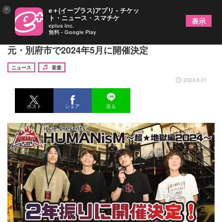
×
e＋(イープラス)アプリ - チケッ
ト・ニュース・スマチケ
表示
eplus inc.
無料 - Google Play
ircle主催『HUMANisM〜超★地獄編2024〜』、地
元・別府市で2024年5月に開催決定
ニュース
音楽
2023.8.31
ポスト
シェア
送る