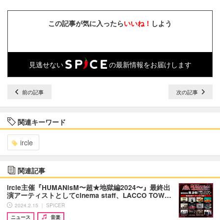
この記事が気に入ったら
いいね！
しよう
見逃せない
の最新情報をお届けします
前の記事
次の記事
関連キーワード
ircle
関連記事
ircle主催『HUMANisM〜超★地獄編2024〜』最終出
演アーティストとしてcinema staff、LACCO TOW…
2024.2.15 ｜ SPICER
ニュース
音楽