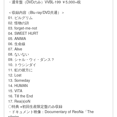
・通常盤（DVDのみ）VVBL-199 ￥5,000+税
＜収録内容（Blu-ray/DVD共通）＞
01. ピルグリム
02. 怪物の詩
03. forget-me-not
04. SWEET HURT
05. ANIMA
06. 生命線
07. Alive
08. ないない
09. シャル・ウィ・ダンス？
10. トウシンダイ
11. 虹の彼方に
12. Lost
13. Someday
14. HUMAN
15. VITA
16. Till the End
17. Rea(s)oN
〇特典 ※初回生産限定盤のみ収録
・ドキュメント映像：Documentary of ReoNa「The
pilgrim」