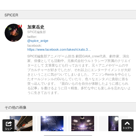
SPICER
加東岳史
SPICE編集部
twitter:
@spice_anige
facebook:
https://www.facebook.com/takeshi.kato.3557
SPICE編集部アニメ/ゲーム担当 劇団GAIA_crew代表、劇作家、演出
家、俳優としても活動中。元株式会社ウルトラシープ所属のクリエイ
ターとして 文筆業なども行っております。元々アニメやゲームのサ
ブカルチャーが好きでしたが、それ以上にエンターテイメントが大好
きということに気がついてしまいました。 アニソンRemixを中心とし
たオールジャンルのDJもしていたり、色々なエンタメに貪欲に首を
突っ込んでいます。 『面白いものを自分が体験したように感じられ
る記事』を書けるように日々精進。多忙な中にも楽しみを忘れないよ
うに生きております。
その他の画像