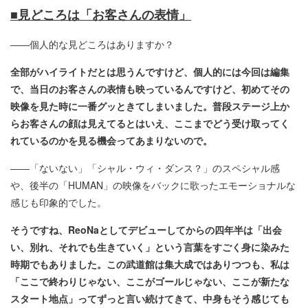
■見どころは「お客さんの表情」
――個人的な見どころはありますか？
全部がハイライトだとは思うんですけど、個人的には今回は編集
で、当日のお客さんの表情も映っているんですけど、初めてその
映像を見た時に一番グッときてしまいました。普段ステージ上か
らお客さんの顔は見えてるとはいえ、ここまでどう受け取ってく
れているのかを見る機会ってあまりないので。
――「ないない」「シャル・ウィ・ダンス？」のスペシャル感
や、後半の「HUMAN」の映像をバックに歌ったエモーショナルな
感じも印象的でした。
そうですね、ReoNaとしてデビューしてからの四年半は「出会
い、別れ、それでも生きていく」という言葉をすごく身に染みた
時期でもありました。この武道館は集大成ではありつつも、私は
「ここで終わりじゃない、ここがゴールじゃない、ここが新たな
スタート地点」ってずっと言い続けてきて、中身もそう感じても