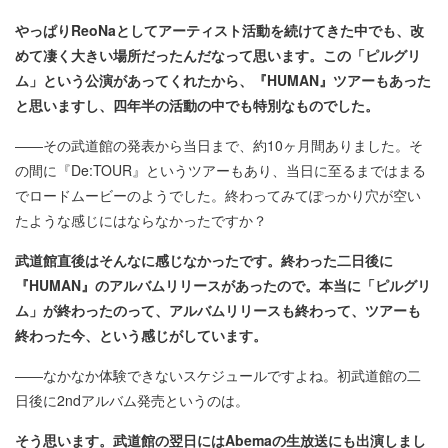
やっぱりReoNaとしてアーティスト活動を続けてきた中でも、改
めて凄く大きい場所だったんだなって思います。この「ピルグリ
ム」という公演があってくれたから、『HUMAN』ツアーもあった
と思いますし、四年半の活動の中でも特別なものでした。
――その武道館の発表から当日まで、約10ヶ月間ありました。そ
の間に『De:TOUR』というツアーもあり、当日に至るまではまる
でロードムービーのようでした。終わってみてぽっかり穴が空い
たような感じにはならなかったですか？
武道館直後はそんなに感じなかったです。終わった二日後に
『HUMAN』のアルバムリリースがあったので。本当に「ピルグリ
ム」が終わったのって、アルバムリリースも終わって、ツアーも
終わった今、という感じがしています。
――なかなか体験できないスケジュールですよね。初武道館の二
日後に2ndアルバム発売というのは。
そう思います。武道館の翌日にはAbemaの生放送にも出演しまし