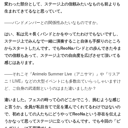
変わった部分として、ステージ上の信頼みたいなものも前よりも
生まれてきてるなと思っていて。
――バンドメンバーとの関係性みたいなものですか。
はい、私は元々長くバンドとかをやってたわけでもないですし、
ステージ上でみんなで一緒に演奏すること自体も手探りのところ
からスタートしたんです。でもReoNaバンドとの歩んできた今ま
での信頼もあって、ステージ上での自由度を広げさせて頂いてる
感じはあります。
――それこそ『Animelo Summer Live（アニサマ）』や『リスア
ニ！LIVE』などの大型イベントにも多数出ていらっしゃいますけ
ど、ご自身の武道館というのはまた違いましたか？
違いました。フェスの時って心のどこかでこう、挑むような感じ
と言うか。全員が私目当てで足を運んでくれてるわけではないの
で、初めましての人たちにどうやってReoNaという存在を伝えよ
うかなって思ってステージに立っているんです。でも今回の「ピ
ルグリム」は不思議でした。