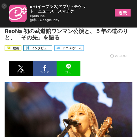
×
e＋(イープラス)アプリ - チケッ
ト・ニュース・スマチケ
表示
eplus inc.
無料 - Google Play
果てない”お歌”を追いかけるピルグリム――
ReoNa 初の武道館ワンマン公演と、５年の道のり
と、「その先」を語る
動画
インタビュー
アニメ/ゲーム
2023.9.1
ポスト
シェア
送る