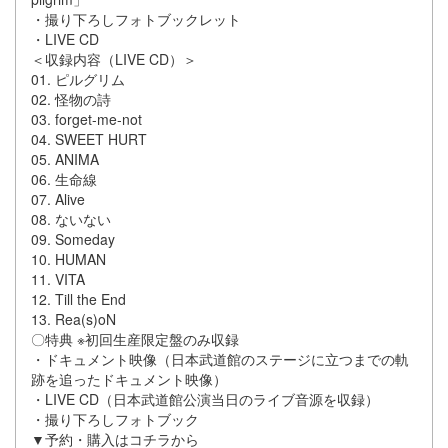
・撮り下ろしフォトブックレット
・LIVE CD
＜収録内容（LIVE CD）＞
01. ピルグリム
02. 怪物の詩
03. forget-me-not
04. SWEET HURT
05. ANIMA
06. 生命線
07. Alive
08. ないない
09. Someday
10. HUMAN
11. VITA
12. Till the End
13. Rea(s)oN
〇特典 ※初回生産限定盤のみ収録
・ドキュメント映像（日本武道館のステージに立つまでの軌
跡を追ったドキュメント映像）
・LIVE CD（日本武道館公演当日のライブ音源を収録）
・撮り下ろしフォトブック
▼予約・購入はコチラから