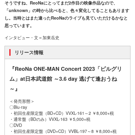
そうですね、ReoNaにとってまだ2作目の映像作品なので、
「unknown」の時から比べると、色々変化してることもあります
し。当時とはまた違ったReoNaのライブも見ていただけるかなと
思っています。
インタビュー・文＝加東岳史
リリース情報
『ReoNa ONE-MAN Concert 2023「ピルグリ
ム」at日本武道館 ～3.6 day 逃げて逢おうね
～』
＜発売形態＞
〇Blu-ray
・初回生産限定盤（BD+CD）VVXL-161～2 ￥8,000+税
・通常盤（BDのみ）VVXL-163 ￥5,000+税
〇DVD
・初回生産限定盤（DVD+CD）VVBL-197～8 ￥8,000+税