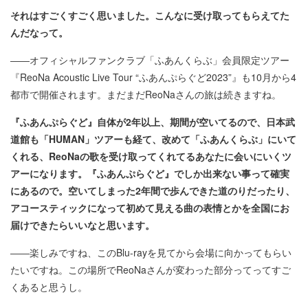
それはすごくすごく思いました。こんなに受け取ってもらえてた
んだなって。
――オフィシャルファンクラブ「ふあんくらぶ」会員限定ツアー
『ReoNa Acoustic Live Tour “ふあんぷらぐど2023”』も10月から4
都市で開催されます。まだまだReoNaさんの旅は続きますね。
『ふあんぷらぐど』自体が2年以上、期間が空いてるので、日本武
道館も「HUMAN」ツアーも経て、改めて「ふあんくらぶ」にいて
くれる、ReoNaの歌を受け取ってくれてるあなたに会いにいくツ
アーになります。『ふあんぷらぐど』でしか出来ない事って確実
にあるので。空いてしまった2年間で歩んできた道のりだったり、
アコースティックになって初めて見える曲の表情とかを全国にお
届けできたらいいなと思います。
――楽しみですね、このBlu-rayを見てから会場に向かってもらい
たいですね。この場所でReoNaさんが変わった部分ってってすご
くあると思うし。