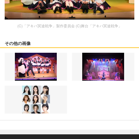
(C)「アキバ冥途戦争」製作委員会 (C)舞台「アキバ冥途戦争」
その他の画像