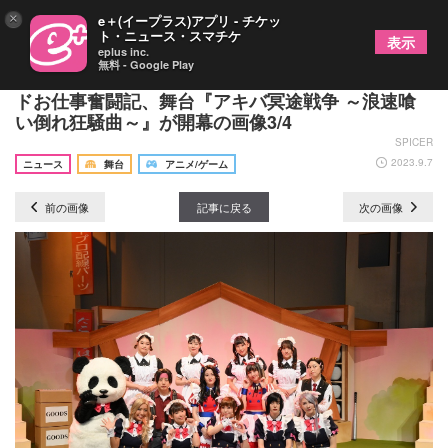
×
e＋(イープラス)アプリ - チケッ
ト・ニュース・スマチケ
表示
eplus inc.
無料 - Google Play
佐藤日向、野本ほたる、鳥居みゆきらが出演 メイ
ドお仕事奮闘記、舞台『アキバ冥途戦争 ～浪速喰
い倒れ狂騒曲～』が開幕の画像3/4
SPICER
2023.9.7
ニュース
舞台
アニメ/ゲーム
前の画像
記事に戻る
次の画像