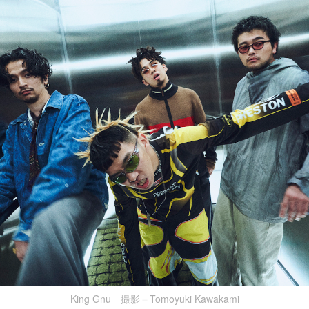
King Gnu 撮影＝Tomoyuki Kawakami