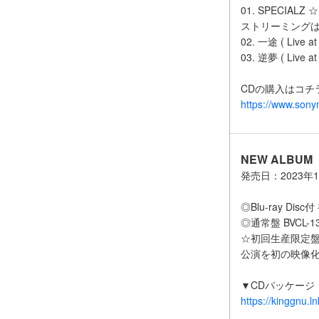
01. SPECIAL
ストリーミング
02. 一途 ( Live 
03. 逆夢 ( Live 
CDの購入はコチ
https://www.sony
NEW ALBUM
発売日：2023年1
◎Blu-ray Dis
◎通常盤 BVCL-1
☆初回生産限定盤
公演を初の映像化
▼CDパッケージ
https://kinggn