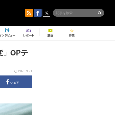
変」OPテ
2023.9.21
シェア