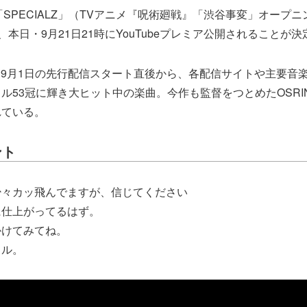
新曲「SPECIALZ」（TVアニメ『呪術廻戦』「渋谷事変」オープ
EOが、本日・9月21日21時にYouTubeプレミア公開されることが
Z」は9月1日の先行配信スタート直後から、各配信サイトや主要音
ル53冠に輝き大ヒット中の楽曲。今作も監督をつとめたOSRI
れている。
ント
少々カッ飛んでますが、信じてください
に仕上がってるはず。
かけてみてね。
ャル。