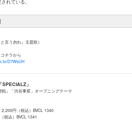
予定されている。
報
」
リと言う勿れ』主題歌）
はコチラから
lnk.to/D7WsUH
「SPECIALZ」
廻戦』「渋谷事変」オープニングテーマ
,200円（税込）BVCL 1340
（税込）BVCL 1341