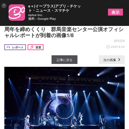
×
e＋(イープラス)アプリ - チケッ
ト・ニュース・スマチケ
表示
eplus inc.
無料 - Google Play
BUCK-TICK、メンバーの故郷・群馬でデビュー35
周年を締めくくり 群馬音楽センター公演オフィシ
ャルレポートが到着の画像1/8
SPICER
2023.9.22
レポート
音楽
記事に戻る
次の画像