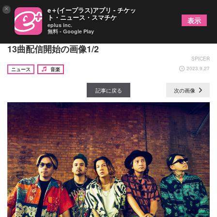
×
e＋(イープラス)アプリ - チケッ
ト・ニュース・スマチケ
表示
eplus inc.
無料 - Google Play
The Ravens、2ndアルバム『SCARECROWS』全
13曲配信開始の画像1/2
SPICER
2023.9.27
ニュース
音楽
記事に戻る
次の画像