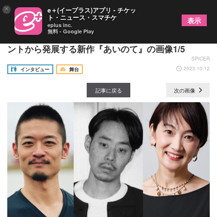
×
e＋(イープラス)アプリ - チケッ
ト・ニュース・スマチケ
表示
eplus inc.
無料 - Google Play
島地保武×環ROY×唐津絵理『PAS2023』鼎談～コ
ントから発展する新作『あいのて』の画像1/5
SPICER
2023.10.12
インタビュー
舞台
記事に戻る
次の画像