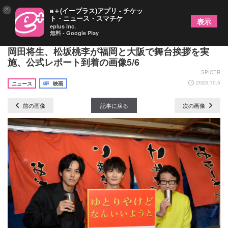
×
e＋(イープラス)アプリ - チケッ
ト・ニュース・スマチケ
表示
eplus inc.
無料 - Google Play
映画『ゆとりですがなにか インターナショナル』
岡田将生、松坂桃李が福岡と大阪で舞台挨拶を実
施、公式レポート到着の画像5/6
SPICER
2023.10.5
ニュース
映画
前の画像
記事に戻る
次の画像