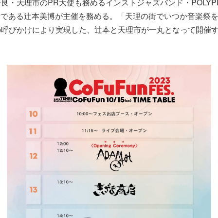
良・天理市のPR大使も務めるインストジャズバンド・POLYPL
inet奏者である辻本美博が主催を務める。「天理の街でいつか音楽
の呼びかけにより実現した、辻本と天理市が一丸となって開催