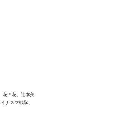
mi、花＊花、辻本美
、THEイナズマ戦隊、