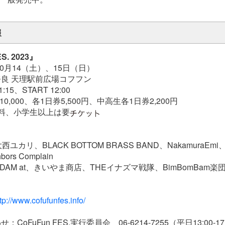
報
S. 2023』
10月14（土）、15日（日）
良 天理駅前広場コフフン
15、START 12:00
0,000、各1日券5,500円、中高生各1日券2,200円
料、小学生以上は要
ユカリ、BLACK BOTTOM BRASS BAND、NakamuraE
bors Complain
AM at、きいやま商店、THEイナズマ戦隊、BimBomBam楽団 f
tp://www.cofufunfes.info/
CoFuFun FES.実行委員会 06-6214-7255（平日13:00-1