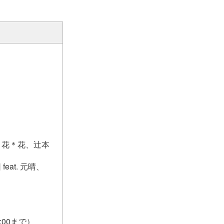
mi、花＊花、辻本
eat. 元晴、
7:00まで）