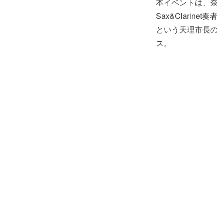
本イベントは、奈
Sax&Clar
という天理市長
ス。