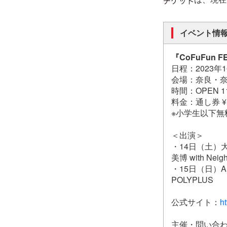
イベント情
『CoFuFun FE
日程：2023年
会場：奈良・奈
時間：OPEN 11:
料金：通し券 ¥1
※小学生以下無
＜出演＞
・14日（土）大西
美博 with
Neigh
・15日（日）AD
POLYPLUS
公式サイト：
ht
主催・問い合わせ：