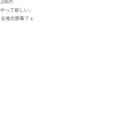
USの
祭をやって欲しい」
する地元密着フェ