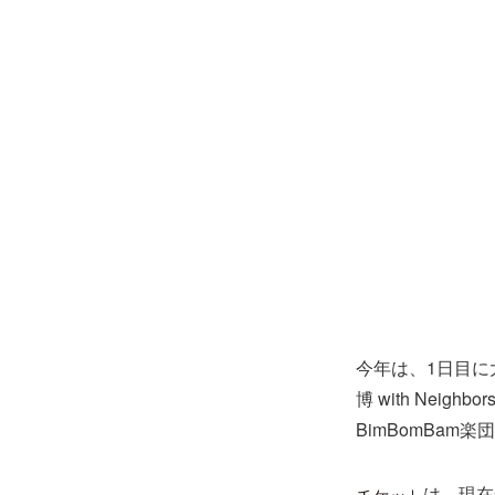
今年は、1日目に大西
博 with Nei
BimBomBam楽団
は、現在