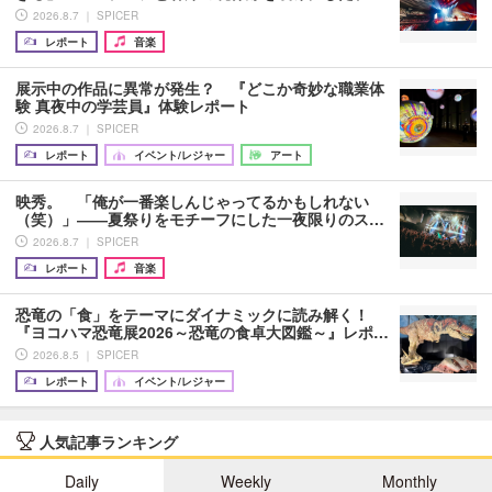
2026.8.7 ｜ SPICER
レポート
音楽
展示中の作品に異常が発生？ 『どこか奇妙な職業体
験 真夜中の学芸員』体験レポート
2026.8.7 ｜ SPICER
レポート
イベント/レジャー
アート
映秀。 「俺が一番楽しんじゃってるかもしれない
（笑）」――夏祭りをモチーフにした一夜限りのス…
2026.8.7 ｜ SPICER
レポート
音楽
恐竜の「食」をテーマにダイナミックに読み解く！
『ヨコハマ恐竜展2026～恐竜の食卓大図鑑～』レポ…
2026.8.5 ｜ SPICER
レポート
イベント/レジャー
人気記事ランキング
Daily
Weekly
Monthly