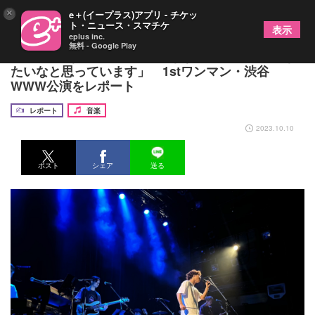
×
e＋(イープラス)アプリ - チケッ
ト・ニュース・スマチケ
表示
eplus inc.
無料 - Google Play
Asilo「みなさんをもっと大きな舞台に連れていき
たいなと思っています」 1stワンマン・渋谷
WWW公演をレポート
レポート
音楽
2023.10.10
ポスト
シェア
送る