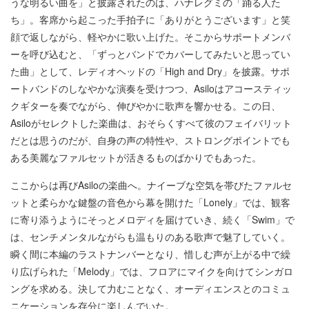
うな明るい曲を」と披露されたのは、ハナレグミの「踊る人た
ち」。客席から起こった手拍子に「ありがとうございます」と笑
顔で返しながら、軽やかに歌い上げた。そこからサポートメンバ
ーを呼び込むと、「ずっとバンドでカバーしてみたいと思ってい
た曲」として、レディオヘッドの「High and Dry」を披露。サポ
ートバンドのしなやかな演奏を受けつつ、Asiloはアコースティッ
クギターを奏でながら、伸びやかに歌声を響かせる。この日、
Asiloがセレクトした楽曲は、おそらくすべて彼のフェイバリット
だとは思うのだが、自身の声の特性や、ストロングポイントでも
ある美麗なファルセットが活きるものばかりでもあった。
ここからは再びAsiloの楽曲へ。ナイーブな空気を帯びたファルセ
ットと柔らかな鍵盤の音色から幕を開けた「Lonely」では、観客
に寄り添うようにそっとメロディを届けていき、続く「Swim」で
は、センチメンタルながらも温もりのある歌声で魅了していく。
瞬く間に本編のラストナンバーとなり、惜しむ声が上がる中で繰
り広げられた「Melody」では、フロアにマイクを向けてシンガロ
ングを求める。決して力むことなく、オーディエンスとのコミュ
ニケーションを存分に楽しんでいた。