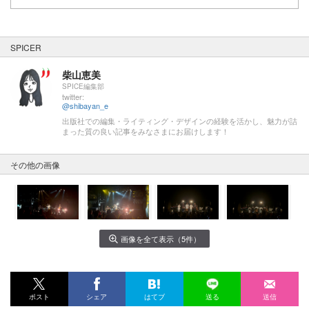
SPICER
柴山恵美
SPICE編集部
twitter:
@shibayan_e
出版社での編集・ライティング・デザインの経験を活かし、魅力が詰
まった質の良い記事をみなさまにお届けします！
その他の画像
画像を全て表示（5件）
ポスト
シェア
はてブ
送る
送信