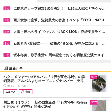
広島東洋カープ追加3試合決定！ 9/25巨人戦などチケッ…
1
位
西川貴教に直撃、滋賀最大の音楽イベント『FEST. INAZU…
2
位
大阪・茨木のライブハウス「JACK LION」存続支援ライ…
3
位
石田泰尚×渡辺雄一――破格の“音楽魂”が静かに燃える …
4
位
坂本冬美、歌手生活40周年記念でおくる明治座公演のメイ…
5
位
最新記事
ハク。メジャー1stアルバム『世界が変わる時』の詳
NEW
細発表、アルバムよりオープニングナンバー「渋谷…
21:00 ｜ SPICER
ニュース
音楽
川辺素（ミツメ）、初の自主企画『“行方不明”Releas
NEW
e Show at WWW』開催が決定