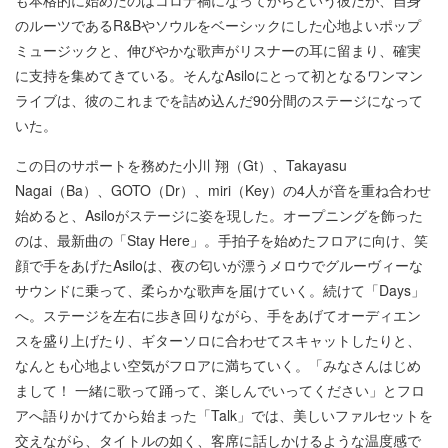
のルーツであるR&Bやソウルをベーシックにした心地よいポップ
ミュージックと、伸びやかな歌声がリスナーの耳に留まり、確実
に支持を集めてきている。そんなAsiloにとって初となるワンマン
ライブは、彼のこれまでを詰め込んだ90分間のステージになって
いた。
この日のサポートを務めた小川 翔（Gt）、Takayasu
Nagai（Ba）、GOTO（Dr）、miri（Key）の4人が音を重ね合わせ
始めると、Asiloがステージに姿を現した。オープニングを飾った
のは、最新曲の「Stay Here」。手拍子を始めたフロアに向け、笑
顔で手をあげたAsiloは、夜の匂いが漂うメロウでグルーヴィーな
サウンドに乗って、柔らかな歌声を届けていく。続けて「Days」
へ。ステージを左右に歩き回りながら、手をあげてオーディエン
スを盛り上げたり、ギターソロに合わせてスキャットしたりと、
なんとも心地よい空気がフロアに満ちていく。「みなさんはじめ
まして！ 一緒に歌って踊って、楽しんでいってください」とフロ
アへ語りかけてから始まった「Talk」では、美しいファルセットを
交えながら、タイトルの如く、客席に話しかけるような温度感で