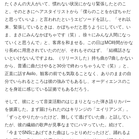
たくさんの大人がいて、慣れない状況にかなり緊張したとのこ
と。そのときにヘアスタイリストから「僕らのことをかぼちゃだ
と思っていいよ」と言われたというエピソードを話し、「それ以
来、緊張しているときは、かぼちゃだと思うようにしていて。い
ま、まさにみんなかぼちゃです（笑）。徐々にみんな人間になっ
ていくと思うんで」と、客席を和ませる。この日はMC時間がかな
り長めに用意されていたのだが、それもそのはず、「結構話さな
いといけないんですよね。（リリースした）持ち曲が7曲しかない
から、普通に曲だけやると30分で終わっちゃうんで（笑）」と、
正直に話すAsilo。観客の前でも気取ることなく、ありのままの自
分でいられるところは彼の強みでもあるし、オーディエンスのこ
とを身近に感じている証拠でもあるだろう。
そして、彼にとって音楽活動のはじまりとなった弾き語りカバー
を披露した。まず届けられたのはキリンジの「エイリアンズ」。
「ずっとやりたかったけど、難しくて逃げていた曲」と話してい
たが、彼の繊細の歌声が見事なまでにハマっていた。続けて、
「今までSNSにあげてきた曲はしっとりめだったけど、踊れるよ