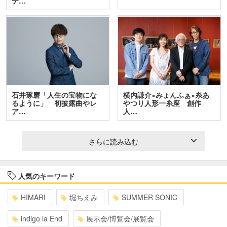
テ…
石井琢磨「人生の宝物にな
横内謙介×みょんふぁ×糸あ
るように」 初披露曲やレ
やつり人形一糸座 創作
ア…
人…
さらに読み込む
人気のキーワード
HIMARI
堀ちえみ
SUMMER SONIC
indigo la End
展示会/博覧会/展覧会