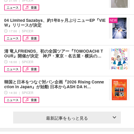
21:00 ｜ SPICER
ニュース
音楽
04 Limited Sazabys、約1年8ヶ月ぶりニューEP『VIE
NEW
W』リリースが決定
17:00 ｜ SPICER
ニュース
音楽
清 竜人FRIENDS、初の全国ツアー『TOMODACHI T
OUR』開催が決定 神戸・東京・名古屋・横浜の…
16:00 ｜ SPICER
ニュース
音楽
韓国と日本をつなぐ対バン企画『2026 Rising Conne
ction in Japan』が始動 日本からASH DA H…
14:30 ｜ SPICER
ニュース
音楽
最新記事をもっと見る