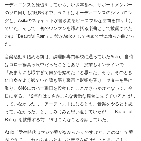
ーディエンスと練習をしてから、いざ本番へ。サポートメンバー
のソロ回しも飛び出す中、ラストはオーディエンスのシンガロン
グと、Asiloのスキャットが響き渡るピースフルな空間を作り上げ
ていた。そして、初のワンマンを締め括る楽曲として披露された
のは「Beautiful Rain」。彼がAsiloとして初めて世に放った曲だっ
た。
音楽活動を始める前は、調理師専門学校に通っていたAsilo。当時
はコロナ禍真っ只中だったこともあり、授業もオンラインで、
「あまりにも暇すぎて何かを始めたいと思った」そう。そのとき
に自身がよく観ていた弾き語り動画に影響を受け、ギターを手に
取り、SNSにカバー動画を投稿したことがきっかけとなって、今
日に至る。「2年前はまさかこんな素敵な舞台に立てているとは思
っていなかったし、アーティストになるとも、音楽をやるとも思
っていなかった」と、しみじみと思い返していたが、「Beautiful
Rain」を披露する前、彼はこんなことを話していた。
Asilo「学生時代はマジで夢がなかったんですけど、この２年で夢
ができて。これからもっともっと音楽を続けたいと思ってます。