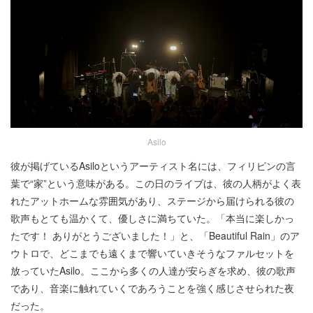
Asilo
彼が掲げているAsiloというアーティスト名には、フィリピンの言
葉で“家”という意味がある。この日のライブは、彼の人柄がよく表
れたアットホームな雰囲気があり、ステージから届けられる彼の
歌声もとても温かくて、優しさに満ちていた。「本当に楽しかっ
たです！ ありがとうございました！」と、「Beautiful Rain」のア
ウトロで、どこまでも遠くまで響いていきそうなファルセットを
放っていたAsilo。ここから多くの人達が安らぎを求め、彼の歌声
であり、音楽に触れていくであろうことを強く感じさせられた夜
だった。