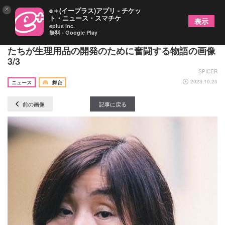
×
e＋(イープラス)アプリ - チケッ
ト・ニュース・スマチケ
表示
eplus inc.
無料 - Google Play
詩森ろば『アンネの日』 再演が決定 女性開発者
たちが生理用品の開発のために奮闘する物語の画像
3/3
SPICER
2023.10.20
ニュース
舞台
前の画像
記事に戻る