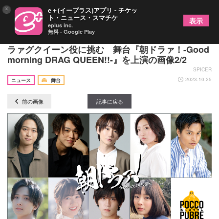
×
e＋(イープラス)アプリ - チケッ
ト・ニュース・スマチケ
表示
eplus inc.
無料 - Google Play
松波優輝・三浦海里・騎田悠暉がトリプル主演でド
ラァグクイーン役に挑む 舞台『朝ドラァ！-Good
morning DRAG QUEEN!!-』を上演の画像2/2
SPICER
2023.10.25
ニュース
舞台
前の画像
記事に戻る