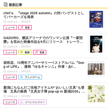
最新記事
chef’s、『utage 2026 autumn』の対バンゲストとし
てパーカーズを発表
2026.8.6 ｜ SPICER
ニュース
音楽
GADORO、横浜アリーナでのワンマン公演『一家団
欒』を収めた映像作品を9月にリリース トレーラ…
2026.8.6 ｜ SPICER
ニュース
動画
音楽
亜咲花、10周年アニバーサリーベストアルバム『Son
g of LIFE』、漫画『ゆるキャン△』作者・あf…
2026.8.6 ｜ SPICER
ニュース
アニメ/ゲーム
新潟にちなんだご当地アイテムや“おいしい文具”も登
場 文具の祭典『文具女子博 pop-up in 新潟2026』…
2026.8.6 ｜ SPICER
ニュース
イベント/レジャー