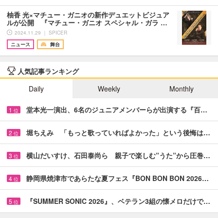
柚香 光×マチュー・ガニオの新作デュエットビジュア
ルが公開 『マチュー・ガニオ スペシャル・ガラ …
2024.11.29 ｜ SPICER
ニュース
舞台
人気記事ランキング
Daily
Weekly
Monthly
堂本光一演出、6名のジュニアメンバーらが出演する『百…
1
位
堀ちえみ 「もっと歌っていればよかった」という後悔は…
2
位
横山だいすけ、石田泰尚ら 親子で楽しむ”うた”から圧巻…
3
位
静岡県焼津市であらたな夏フェス『BON BON BON 2026…
4
位
『SUMMER SONIC 2026』、ベテラン3組の懐メロだけで…
5
位