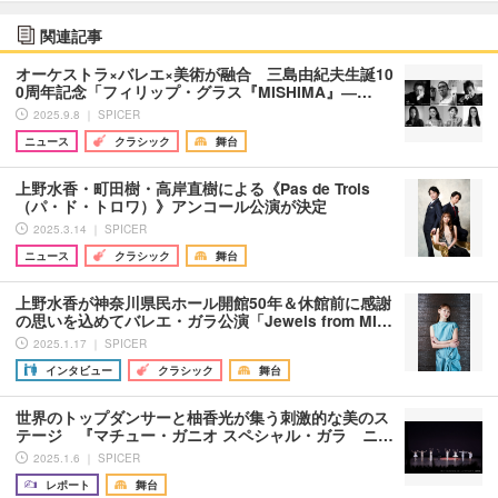
関連記事
オーケストラ×バレエ×美術が融合 三島由紀夫生誕10
0周年記念「フィリップ・グラス『MISHIMA』―…
2025.9.8 ｜ SPICER
ニュース
クラシック
舞台
上野水香・町田樹・高岸直樹による《Pas de Trois
（パ・ド・トロワ）》アンコール公演が決定
2025.3.14 ｜ SPICER
ニュース
クラシック
舞台
上野水香が神奈川県民ホール開館50年＆休館前に感謝
の思いを込めてバレエ・ガラ公演「Jewels from MI…
2025.1.17 ｜ SPICER
インタビュー
クラシック
舞台
世界のトップダンサーと柚香光が集う刺激的な美のス
テージ 『マチュー・ガニオ スペシャル・ガラ ニ…
2025.1.6 ｜ SPICER
レポート
舞台