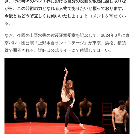
き、その時々のバレエ界における自分の役割を敏感に感じ取りな
がら、この芸術の力となれる人物でありたいと願っております。
今後ともどうぞ宜しくお願いいたします」
とコメントを寄せてい
る。
なお、今回の上野水香の紫綬褒章受章を記念して、2024年3月に東
京バレエ団公演『上野水香オン・ステージ』が東京、浜松、横須
賀で開催される。詳細は公式サイトにて確認してほしい。