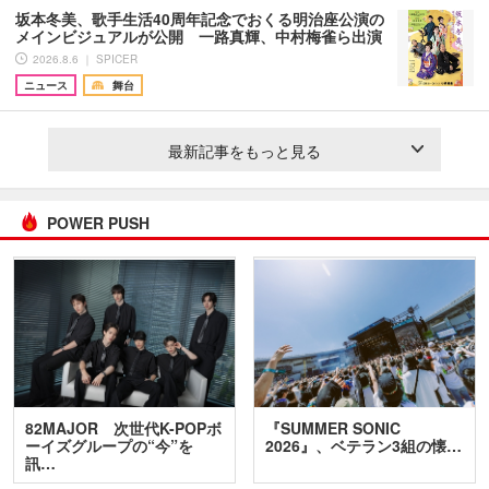
坂本冬美、歌手生活40周年記念でおくる明治座公演の
メインビジュアルが公開 一路真輝、中村梅雀ら出演
2026.8.6 ｜ SPICER
ニュース
舞台
最新記事をもっと見る
POWER PUSH
82MAJOR 次世代K-POPボ
『SUMMER SONIC
ーイズグループの“今”を
2026』、ベテラン3組の懐…
訊…