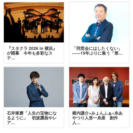
『スタクラ 2026 in 横浜』
「同窓会にはしたくない」
が開幕 今年も多彩なス
――15年ぶりに集う「第…
テ…
石井琢磨「人生の宝物にな
横内謙介×みょんふぁ×糸あ
るように」 初披露曲やレ
やつり人形一糸座 創作
ア…
人…