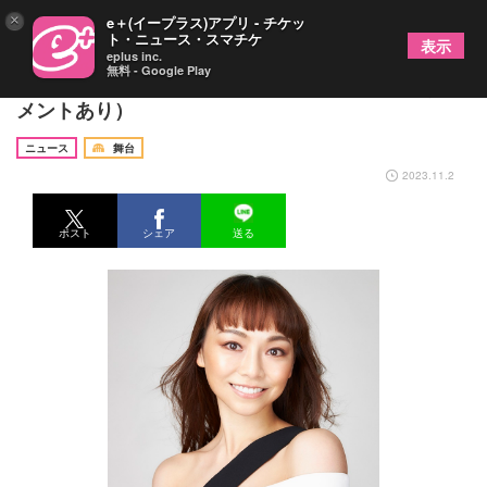
×
e＋(イープラス)アプリ - チケッ
ト・ニュース・スマチケ
表示
eplus inc.
無料 - Google Play
上野水香が令和５年秋の褒章 紫綬褒章を受章（コ
メントあり）
ニュース
舞台
2023.11.2
ポスト
シェア
送る