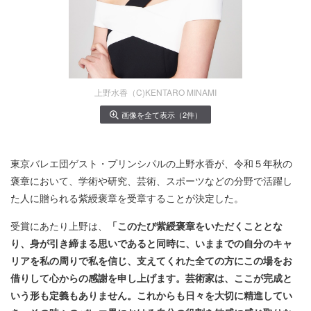
上野水香（C)KENTARO MINAMI
画像を全て表示（2件）
東京バレエ団ゲスト・プリンシパルの上野水香が、令和５年秋の
褒章において、学術や研究、芸術、スポーツなどの分野で活躍し
た人に贈られる紫綬褒章を受章することが決定した。
受賞にあたり上野は、
「このたび紫綬褒章をいただくこととな
り、身が引き締まる思いであると同時に、いままでの自分のキャ
リアを私の周りで私を信じ、支えてくれた全ての方にこの場をお
借りして心からの感謝を申し上げます。芸術家は、ここが完成と
いう形も定義もありません。これからも日々を大切に精進してい