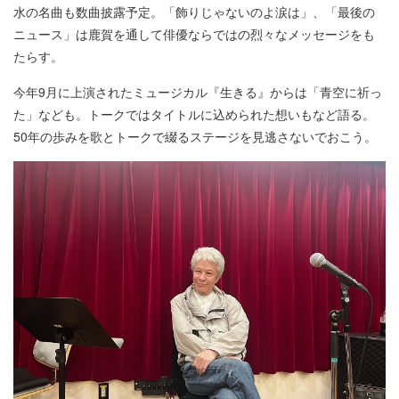
水の名曲も数曲披露予定。「飾りじゃないのよ涙は」、「最後の
ニュース」は鹿賀を通して俳優ならではの烈々なメッセージをも
たらす。
今年9月に上演されたミュージカル『生きる』からは「青空に祈っ
た」なども。トークではタイトルに込められた想いもなど語る。
50年の歩みを歌とトークで綴るステージを見逃さないでおこう。