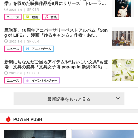
欒』を収めた映像作品を9月にリリース トレーラ…
2026.8.6 ｜ SPICER
ニュース
動画
音楽
亜咲花、10周年アニバーサリーベストアルバム『Son
g of LIFE』、漫画『ゆるキャン△』作者・あf…
2026.8.6 ｜ SPICER
ニュース
アニメ/ゲーム
新潟にちなんだご当地アイテムや“おいしい文具”も登
場 文具の祭典『文具女子博 pop-up in 新潟2026』…
2026.8.6 ｜ SPICER
ニュース
イベント/レジャー
最新記事をもっと見る
POWER PUSH