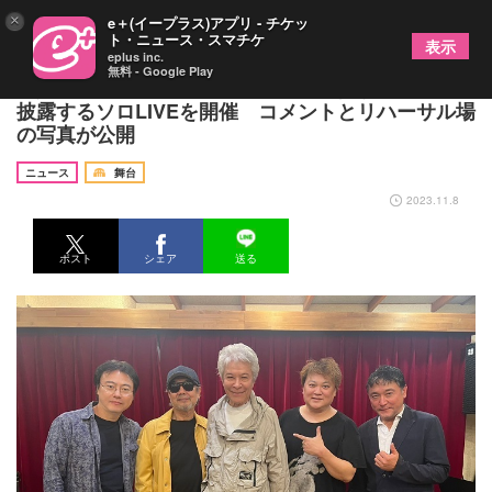
×
e＋(イープラス)アプリ - チケッ
ト・ニュース・スマチケ
表示
eplus inc.
無料 - Google Play
鹿賀丈史がこれまでに出逢った選りすぐりの楽曲を
披露するソロLIVEを開催 コメントとリハーサル場
の写真が公開
ニュース
舞台
2023.11.8
ポスト
シェア
送る