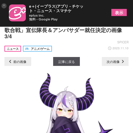
×
e＋(イープラス)アプリ - チケッ
ト・ニュース・スマチケ
表示
eplus inc.
無料 - Google Play
「異次元フェスアイドルマスター★♥ラブライブ！
歌合戦」宣伝隊長＆アンバサダー就任決定の画像
3/4
SPICER
2023.11.10
ニュース
アニメ/ゲーム
前の画像
記事に戻る
次の画像