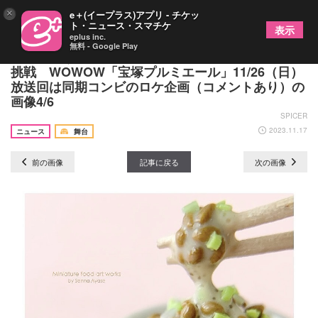
×
e＋(イープラス)アプリ - チケッ
ト・ニュース・スマチケ
表示
eplus inc.
無料 - Google Play
珠城りょうと仙名彩世がミニチュアフードづくりに
挑戦 WOWOW「宝塚プルミエール」11/26（日）
放送回は同期コンビのロケ企画（コメントあり）の
画像4/6
SPICER
2023.11.17
ニュース
舞台
前の画像
記事に戻る
次の画像