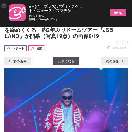
×
e＋(イープラス)アプリ - チケッ
ト・ニュース・スマチケ
表示
eplus inc.
無料 - Google Play
三代目 J SOUL BROTHERS、再始動をへて2023年
を締めくくる 約2年ぶりドームツアー『JSB
LAND』が開幕（写真19点）の画像6/19
SPICER
2023.11.20
レポート
音楽
前の画像
記事に戻る
次の画像