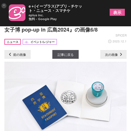
×
e＋(イープラス)アプリ - チケッ
ト・ニュース・スマチケ
表示
eplus inc.
無料 - Google Play
約2年ぶり広島での“文具の祭典”開催が決定 『文具
女子博 pop-up in 広島2024』の画像6/8
SPICER
2023.12.1
ニュース
イベント/レジャー
前の画像
記事に戻る
次の画像