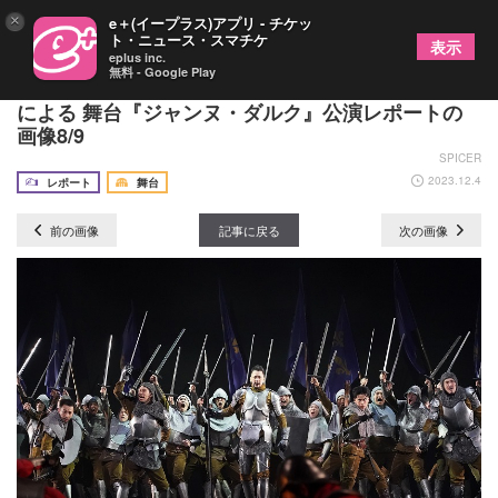
×
e＋(イープラス)アプリ - チケッ
ト・ニュース・スマチケ
表示
eplus inc.
無料 - Google Play
9年ぶりの再演がスタート 清原果耶、小関裕太ら
による 舞台『ジャンヌ・ダルク』公演レポートの
画像8/9
SPICER
2023.12.4
レポート
舞台
前の画像
記事に戻る
次の画像