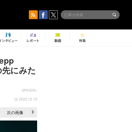
epp
演の先にみた
SPICER+
2023.12.13
次の画像