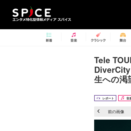
Tele T
Diver
生への渇望
レポート
音
前の画像