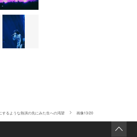
臓を鷲掴みにするような熱演の先にみた生への渇望
画像13/20