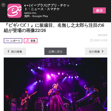
×
e＋(イープラス)アプリ - チケッ
ト・ニュース・スマチケ
表示
eplus inc.
無料 - Google Play
新たなバズを生み出す！大阪音楽大学の学生企画
『ビギバズ！』に板歯目、名無し之太郎ら注目の6
組が登場の画像22/26
SPICER
2023.12.25
レポート
音楽
前の画像
記事に戻る
次の画像