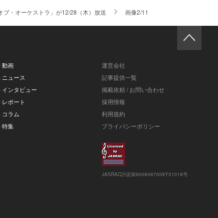
ブ・オーケストラ」が12/28（木）放送
画像2/11
- 動画
運営会社
- ニュース
記事提供一覧
- インタビュー
掲載依頼 / お問い合わせ
- レポート
採用情報
- コラム
利用規約
- 特集
プライバシーポリシー
JASRAC許諾第9008487009Y31018号