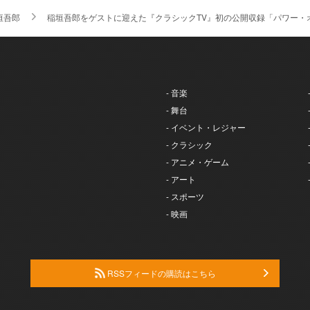
垣吾郎
稲垣吾郎をゲストに迎えた『クラシックTV』初の公開収録「パワー・オ
- 音楽
- 舞台
- イベント・レジャー
- クラシック
- アニメ・ゲーム
- アート
- スポーツ
- 映画
RSSフィードの購読はこちら