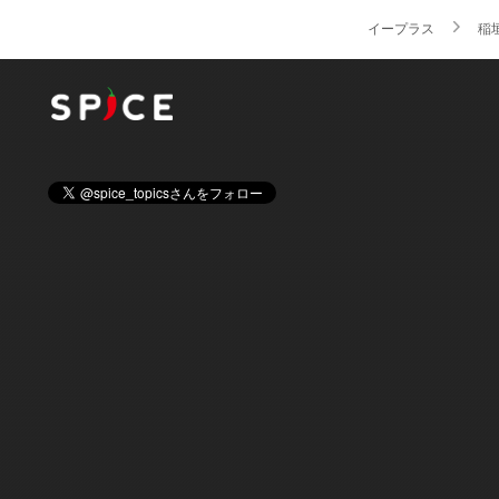
イープラス
稲