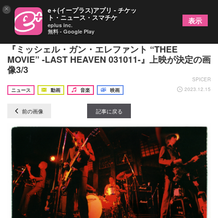
×
e＋(イープラス)アプリ - チケッ
ト・ニュース・スマチケ
表示
eplus inc.
無料 - Google Play
チバユウスケさんを追悼 ドキュメンタリー映画
『ミッシェル・ガン・エレファント “THEE
MOVIE” -LAST HEAVEN 031011-』上映が決定の画
像3/3
SPICER
2023.12.15
ニュース
動画
音楽
映画
前の画像
記事に戻る