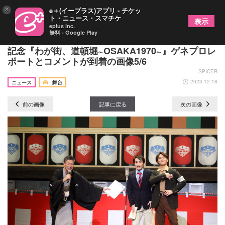
×
e＋(イープラス)アプリ - チケッ
ト・ニュース・スマチケ
表示
eplus inc.
無料 - Google Play
浜中文一＆室龍太W主演、大阪松竹座開場100周年
記念『わが街、道頓堀~OSAKA1970~』ゲネプロレ
ポートとコメントが到着の画像5/6
SPICER
2023.12.18
ニュース
舞台
前の画像
記事に戻る
次の画像