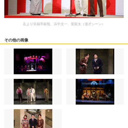
左より笑福亭銀瓶、浜中文一、室龍太（漫才シーン）
その他の画像