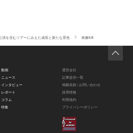
L -」初のUS公演を含むツアーにみえた成長と新たな景色
画像6/8
- 動画
運営会社
- ニュース
記事提供一覧
- インタビュー
掲載依頼 / お問い合わせ
- レポート
採用情報
- コラム
利用規約
- 特集
プライバシーポリシー