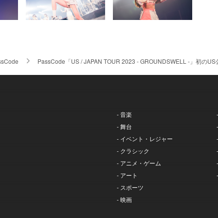
ssCode
PassCode「US / JAPAN TOUR 2023 - GROUNDSWEL
- 音楽
- 舞台
- イベント・レジャー
- クラシック
- アニメ・ゲーム
- アート
- スポーツ
- 映画