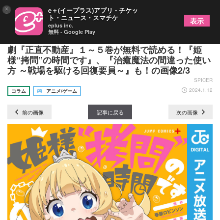
×
e＋(イープラス)アプリ - チケッ
ト・ニュース・スマチケ
表示
eplus inc.
無料 - Google Play
ドラマ放映開始！不動産業界の闇を曝け出す皮肉喜
劇『正直不動産』１～５巻が無料で読める！『姫
様“拷問”の時間です』、『治癒魔法の間違った使い
方 ～戦場を駆ける回復要員～』も！の画像2/3
SPICER
2024.1.12
コラム
アニメ/ゲーム
前の画像
記事に戻る
次の画像