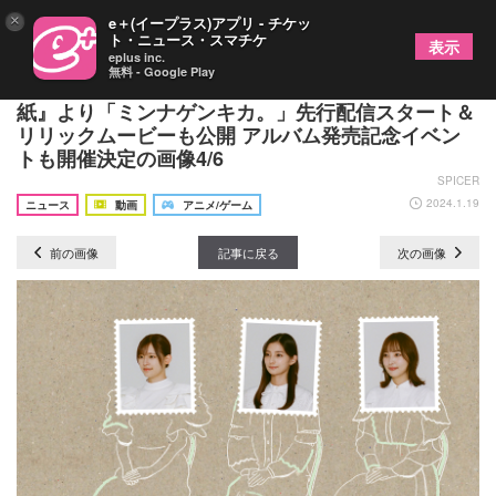
×
e＋(イープラス)アプリ - チケッ
ト・ニュース・スマチケ
表示
eplus inc.
無料 - Google Play
声優ユニット・イヤホンズ、NEWアルバム『手
紙』より「ミンナゲンキカ。」先行配信スタート＆
リリックムービーも公開 アルバム発売記念イベン
トも開催決定の画像4/6
SPICER
2024.1.19
ニュース
動画
アニメ/ゲーム
前の画像
記事に戻る
次の画像