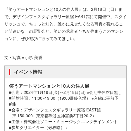
『笑うアートマンションと10人の住人展』は、2月18日（日）ま
で、デザインフェスタギャラリー原宿 EAST館にて開催中。スタイ
リッシュで、ちょっと知的。誰かに見せたくなる写真が撮れるこ
と間違いなしの展覧会だ。笑いの求道者たちが住まうこのマンシ
ョンに、ぜひ遊びに行ってみてほしい。
文・写真＝小杉 美香
イベント情報
笑うアートマンションと10人の住人展
■会期：2024年1月19日(金)～2月18日(日) ※会期中休館日無し
■開館時間：11:00~19:30（19:00最終入場） ※入館は事前予
約制
■会場：デザインフェスタギャラリー原宿 EAST館
（〒150-0001 東京都渋谷区神宮前3丁目20-2）
■主催：株式会社ソニー・ミュージックエンタテインメント
■参加クリエイター（敬称略）：