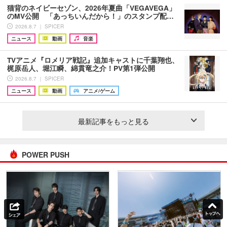
猫背のネイビーセゾン、2026年夏曲「VEGAVEGA」
のMV公開 「あっちいんだから！」のスタンプ配…
2026.8.7 ｜ SPICER
ニュース
動画
音楽
TVアニメ『ロメリア戦記』追加キャストに千葉翔也、
梶原岳人、堀江瞬、綿貫竜之介！PV第1弾公開
2026.8.7 ｜ SPICER
ニュース
動画
アニメ/ゲーム
最新記事をもっと見る
POWER PUSH