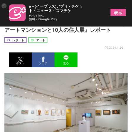
×
e＋(イープラス)アプリ - チケッ
ト・ニュース・スマチケ
表示
eplus inc.
無料 - Google Play
笑いの求道者たちの、それはおかしな展覧会『笑う
アートマンションと10人の住人展』レポート
レポート
アート
2024.1.26
ポスト
シェア
送る