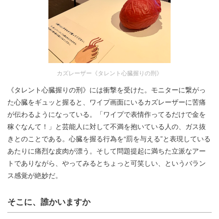
カズレーザー《タレント心臓握りの刑》
《タレント心臓握りの刑》には衝撃を受けた。モニターに繋がっ
た心臓をギュッと握ると、ワイプ画面にいるカズレーザーに苦痛
が伝わるようになっている。「ワイプで表情作ってるだけで金を
稼ぐなんて！」と芸能人に対して不満を抱いている人の、ガス抜
きとのことである。心臓を握る行為を“罰を与える”と表現している
あたりに痛烈な皮肉が漂う。そして問題提起に満ちた立派なアー
トでありながら、やってみるとちょっと可笑しい、というバラン
ス感覚が絶妙だ。
そこに、誰かいますか