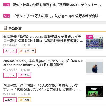
愛知・岐阜の地酒を満喫する『秋酒祭 2026』チケット一…
4
位
『サントリー1万人の第九』Aぇ! groupの佐野晶哉が合唱…
5
位
最新記事
9/13開催『SATO presents 高校野球女子選抜vsイチ
NEW
ロー選抜 KOBE CHIBEN』に習志野高校吹奏楽部と…
2026.8.7 ｜ SPICER
ニュース
スポーツ
omeme tenten、今年最後のワンマンライブ『ten out
of ten 〜one man〜』を11月に開催決定
2026.8.7 ｜ SPICER
ニュース
音楽
岡田利規（作・演出）「5人の俳優が素晴らしいで
す」～『映画を撮りたいゾンビの演劇』が開幕し、…
2026.8.7 ｜ SPICER
ニュース
舞台