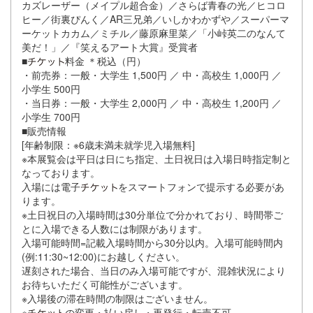
カズレーザー（メイプル超合金）／さらば青春の光／ヒコロ
ヒー／街裏ぴんく／AR三兄弟／いしかわかずや／スーパーマ
ーケットカカム／ミチル／藤原麻里菜／「小峠英二のなんて
美だ！」／『笑えるアート大賞』受賞者
■
料金 ＊税込（円）
・前売券：一般・大学生 1,500円 ／ 中・高校生 1,000円 ／
小学生 500円
・当日券：一般・大学生 2,000円 ／ 中・高校生 1,200円 ／
小学生 700円
■販売情報
[年齢制限：※6歳未満未就学児入場無料]
※本展覧会は平日は日にち指定、土日祝日は入場日時指定制と
なっております。
入場には電子
をスマートフォンで提示する必要があ
ります。
※土日祝日の入場時間は30分単位で分かれており、時間帯ご
とに入場できる人数には制限があります。
入場可能時間=記載入場時間から30分以内。入場可能時間内
(例:11:30~12:00)にお越しください。
遅刻された場合、当日のみ入場可能ですが、混雑状況により
お待ちいただく可能性がございます。
※入場後の滞在時間の制限はございません。
※
の変更・払い戻し・再発行・転売不可