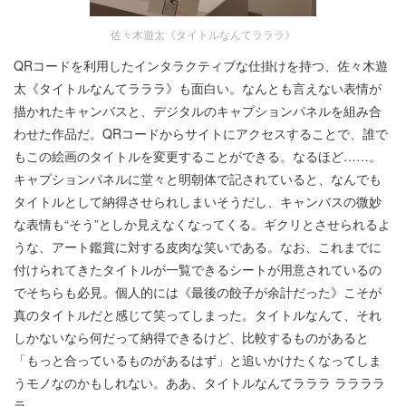
佐々木遊太《タイトルなんてラララ》
QRコードを利用したインタラクティブな仕掛けを持つ、佐々木遊
太《タイトルなんてラララ》も面白い。なんとも言えない表情が
描かれたキャンバスと、デジタルのキャプションパネルを組み合
わせた作品だ。QRコードからサイトにアクセスすることで、誰で
もこの絵画のタイトルを変更することができる。なるほど……。
キャプションパネルに堂々と明朝体で記されていると、なんでも
タイトルとして納得させられしまいそうだし、キャンバスの微妙
な表情も“そう”としか見えなくなってくる。ギクリとさせられるよ
うな、アート鑑賞に対する皮肉な笑いである。なお、これまでに
付けられてきたタイトルが一覧できるシートが用意されているの
でそちらも必見。個人的には《最後の餃子が余計だった》こそが
真のタイトルだと感じて笑ってしまった。タイトルなんて、それ
しかないなら何だって納得できるけど、比較するものがあると
「もっと合っているものがあるはず」と追いかけたくなってしま
うモノなのかもしれない。ああ、タイトルなんてラララ ララララ
ラ。