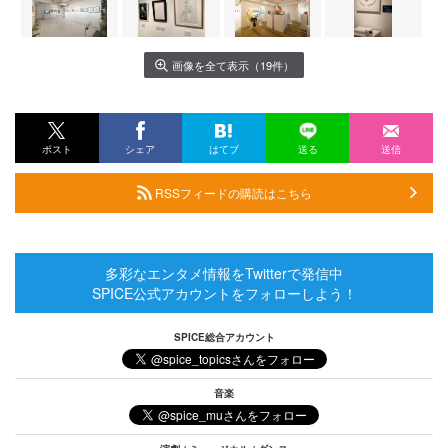
画像を全て表示（19件）
ポスト
シェア
はてブ
送る
送信
RSSフィードの購読はこちら
多彩なエンタメ情報をTwitterで発信中
SPICE公式アカウントをフォローしよう！
SPICE総合アカウント
音楽