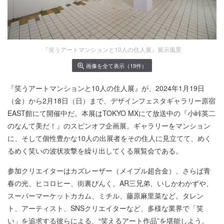
『笑うアートマンションと10人の住人展』展示風景
画像を全て表示（19件）
『笑うアートマンションと10人の住人展』が、2024年1月19日
（金）から2月18日（日）まで、デザインフェスタギャラリー原宿
EAST館にて開催中だ。本展はTOKYO MXにて放送中の『⼩峠英⼆
のなんて美だ！』のスピンオフ企画展。ギャラリーをマンション
に、そして個性豊かな10人の出展者をその住人に見立てて、めく
るめく笑いの波状攻撃を繰り出してくる展覧会である。
参加クリエイターはカズレーザー（メイプル超合金）、さらば青
春の光、ヒコロヒー、街裏ぴんく、AR三兄弟、いしかわかずや、
スーパーマーケットカカム、ミチル、藤原麻里菜など。タレン
ト、アーティスト、SNSクリエイターなど、多様な業界で「笑
い」を追求する彼らによる、“笑えるアート作品”を堪能しよう。