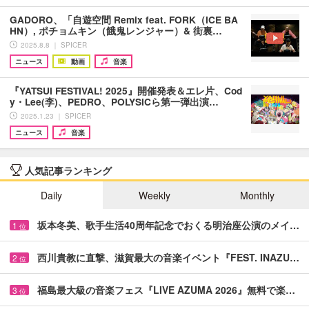
GADORO、「自遊空間 Remix feat. FORK（ICE BA
HN）, ポチョムキン（餓鬼レンジャー）& 街裏…
2025.8.8 ｜ SPICER
ニュース
動画
音楽
『YATSUI FESTIVAL! 2025』開催発表＆エレ片、Cod
y・Lee(李)、PEDRO、POLYSICら第一弾出演…
2025.1.23 ｜ SPICER
ニュース
音楽
人気記事ランキング
Daily
Weekly
Monthly
坂本冬美、歌手生活40周年記念でおくる明治座公演のメイ…
1
位
西川貴教に直撃、滋賀最大の音楽イベント『FEST. INAZU…
2
位
福島最大級の音楽フェス『LIVE AZUMA 2026』無料で楽…
3
位