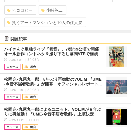
ヒコロヒー
小峠英二
笑うアートマンションと10人の住人展
関連記事
バイきんぐ単独ライブ『暴音』、7都市9公演で開催
オール新作コントネタ＆撮り下ろし幕間VTRで構成…
2026.4.21 ｜ SPICER
ニュース
舞台
松岡充×丸尾丸一郎、8年ぶり再始動のVOL.M 『UME
-今昔不届者歌劇- 』が開幕 オフィシャルレポート…
2026.2.18 ｜ SPICER
ニュース
舞台
松岡充×丸尾丸一郎によるユニット、VOL.Mが８年ぶ
りに再始動！『UME-今昔不届者歌劇-』上演決定
2025.11.25 ｜ SPICER
ニュース
舞台