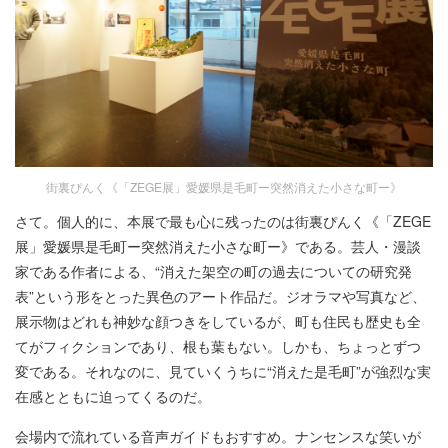
街裏ぴんく《「ZEGE展」愛媛県是毛町ー突然消えた小さな町ー》
さて。個人的に、本展で最も心に残ったのは街裏ぴんく《「ZEGE
展」愛媛県是毛町ー突然消えた小さな町ー》である。芸人・漫談
家である作者による、“消えた架空の町の過去についての研究発
表”という形をとった異色のアート作品だ。ジオラマや写真など、
展示物はどれも神妙な顔つきをしているが、町も住民も歴史も全
てがフィクションであり、根も葉もない。しかも、ちょっとずつ
変である。それなのに、見ていくうちに“消えた是毛町”が強烈な実
在感とともに迫ってくるのだ。
会場内で流れている音声ガイドもおすすめ。ナンセンスな笑いが