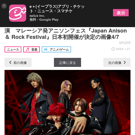
×
e＋(イープラス)アプリ - チケッ
ト・ニュース・スマチケ
表示
eplus inc.
無料 - Google Play
WANDS、浅岡雄也（FIELD OF VIEW）、XYら出
演 マレーシア発アニソンフェス『Japan Anison
＆ Rock Festival』日本初開催が決定の画像4/7
SPICER
2024.1.21
ニュース
音楽
アニメ/ゲーム
前の画像
記事に戻る
次の画像