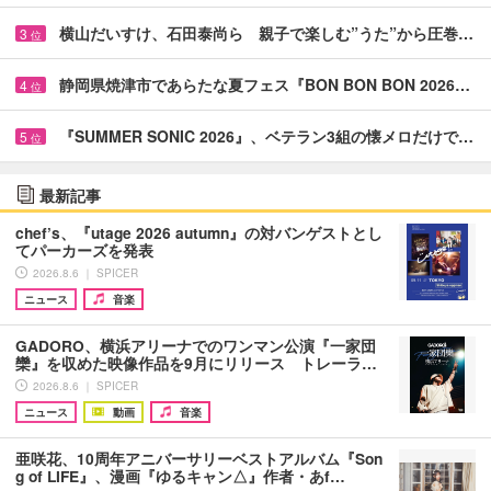
横山だいすけ、石田泰尚ら 親子で楽しむ”うた”から圧巻…
3
位
静岡県焼津市であらたな夏フェス『BON BON BON 2026…
4
位
『SUMMER SONIC 2026』、ベテラン3組の懐メロだけで…
5
位
最新記事
chef’s、『utage 2026 autumn』の対バンゲストとし
てパーカーズを発表
2026.8.6 ｜ SPICER
ニュース
音楽
GADORO、横浜アリーナでのワンマン公演『一家団
欒』を収めた映像作品を9月にリリース トレーラ…
2026.8.6 ｜ SPICER
ニュース
動画
音楽
亜咲花、10周年アニバーサリーベストアルバム『Son
g of LIFE』、漫画『ゆるキャン△』作者・あf…