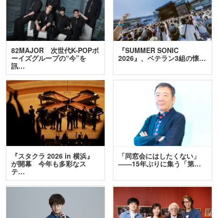
82MAJOR 次世代K-POPボ
『SUMMER SONIC
ーイズグループの“今”を
2026』、ベテラン3組の懐…
訊…
『スタクラ 2026 in 横浜』
「同窓会にはしたくない」
が開幕 今年も多彩なス
――15年ぶりに集う「第…
テ…