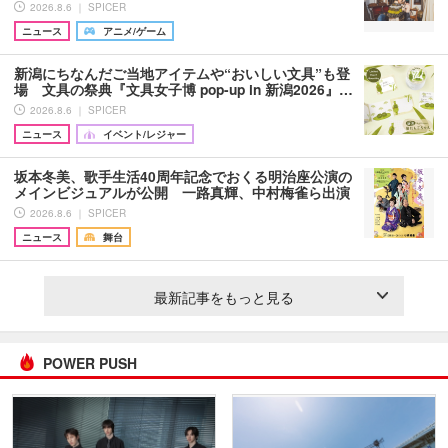
2026.8.6 ｜ SPICER
ニュース
アニメ/ゲーム
新潟にちなんだご当地アイテムや“おいしい文具”も登
場 文具の祭典『文具女子博 pop-up in 新潟2026』…
2026.8.6 ｜ SPICER
ニュース
イベント/レジャー
坂本冬美、歌手生活40周年記念でおくる明治座公演の
メインビジュアルが公開 一路真輝、中村梅雀ら出演
2026.8.6 ｜ SPICER
ニュース
舞台
最新記事をもっと見る
POWER PUSH