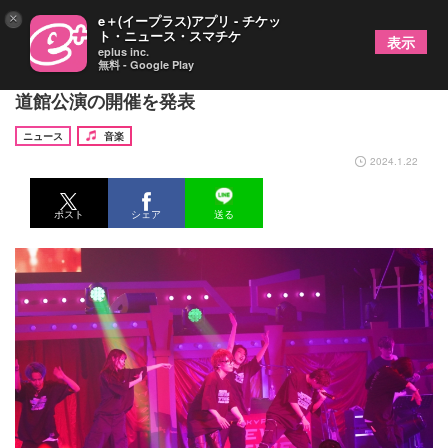
×
e＋(イープラス)アプリ - チケッ
ト・ニュース・スマチケ
表示
eplus inc.
無料 - Google Play
スカイピース、全国ツアーの追加公演として日本武
道館公演の開催を発表
ニュース
音楽
2024.1.22
ポスト
シェア
送る