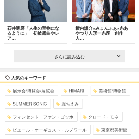
石井琢磨「人生の宝物にな
横内謙介×みょんふぁ×糸あ
るように」 初披露曲やレ
やつり人形一糸座 創作
ア…
人…
さらに読み込む
人気のキーワード
展示会/博覧会/展覧会
HIMARI
美術館/博物館
SUMMER SONIC
堀ちえみ
フィンセント・ファン・ゴッホ
クロード・モネ
ピエール・オーギュスト・ルノワール
東京都美術館