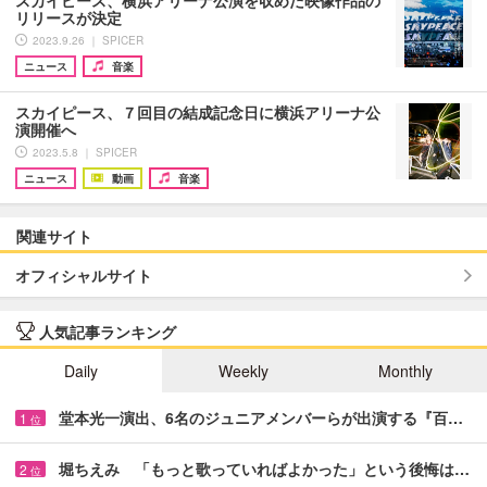
リリースが決定
2023.9.26 ｜ SPICER
ニュース
音楽
スカイピース、７回目の結成記念日に横浜アリーナ公
演開催へ
2023.5.8 ｜ SPICER
ニュース
動画
音楽
関連サイト
オフィシャルサイト
人気記事ランキング
Daily
Weekly
Monthly
堂本光一演出、6名のジュニアメンバーらが出演する『百…
1
位
堀ちえみ 「もっと歌っていればよかった」という後悔は…
2
位