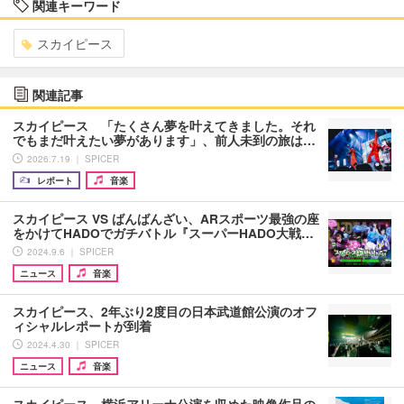
関連キーワード
スカイピース
関連記事
スカイピース 「たくさん夢を叶えてきました。それ
でもまだ叶えたい夢があります」、前人未到の旅は…
2026.7.19 ｜ SPICER
レポート
音楽
スカイピース VS ばんばんざい、ARスポーツ最強の座
をかけてHADOでガチバトル『スーパーHADO大戦…
2024.9.6 ｜ SPICER
ニュース
音楽
スカイピース、2年ぶり2度目の日本武道館公演のオフ
ィシャルレポートが到着
2024.4.30 ｜ SPICER
ニュース
音楽
スカイピース、横浜アリーナ公演を収めた映像作品の