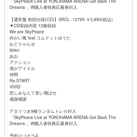
「SkyPeace Live at YOKOHAMA ARENA-Get Back The
Dreams-」W購入者特典応募券封入
【通常盤 初回仕様(CD)】SRCL -12765 ￥3,850(税込)
▼CD収録内容 12曲収録
We are SkyPeace
向かい風 feat.コムドットゆうた
おどりゃんせ
listen
あお
アクション
僕がアイドル
仲間
Re:START
VIVID
悲しみなんて笑い飛ばせ
感謝感謝
アタリつき9種ランダムトレカ封入
「SkyPeace Live at YOKOHAMA ARENA-Get Back The
Dreams-」W購入者特典応募券封入
予約はコチラ♪