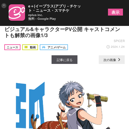
×
e＋(イープラス)アプリ - チケッ
ト・ニュース・スマチケ
表示
eplus inc.
無料 - Google Play
TVアニメ『逃げ上手の若君』弧次郎キャラクター
ビジュアル&キャラクターPV公開 キャストコメン
トも解禁の画像1/3
SPICER
2024.1.24
ニュース
動画
アニメ/ゲーム
記事に戻る
次の画像