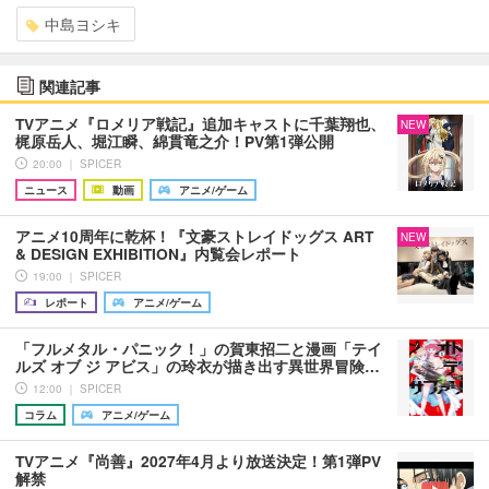
中島ヨシキ
関連記事
TVアニメ『ロメリア戦記』追加キャストに千葉翔也、
NEW
梶原岳人、堀江瞬、綿貫竜之介！PV第1弾公開
20:00 ｜ SPICER
ニュース
動画
アニメ/ゲーム
アニメ10周年に乾杯！『文豪ストレイドッグス ART
NEW
& DESIGN EXHIBITION』内覧会レポート
19:00 ｜ SPICER
レポート
アニメ/ゲーム
「フルメタル・パニック！」の賀東招二と漫画「テイ
ルズ オブ ジ アビス」の玲衣が描き出す異世界冒険…
12:00 ｜ SPICER
コラム
アニメ/ゲーム
TVアニメ『尚善』2027年4月より放送決定！第1弾PV
解禁