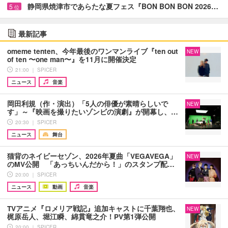
静岡県焼津市であらたな夏フェス『BON BON BON 2026…
5
位
最新記事
omeme tenten、今年最後のワンマンライブ『ten out
NEW
of ten 〜one man〜』を11月に開催決定
21:00 ｜ SPICER
ニュース
音楽
岡田利規（作・演出）「5人の俳優が素晴らしいで
NEW
す」～『映画を撮りたいゾンビの演劇』が開幕し、…
20:30 ｜ SPICER
ニュース
舞台
猫背のネイビーセゾン、2026年夏曲「VEGAVEGA」
NEW
のMV公開 「あっちいんだから！」のスタンプ配…
20:00 ｜ SPICER
ニュース
動画
音楽
TVアニメ『ロメリア戦記』追加キャストに千葉翔也、
NEW
梶原岳人、堀江瞬、綿貫竜之介！PV第1弾公開
20:00 ｜ SPICER