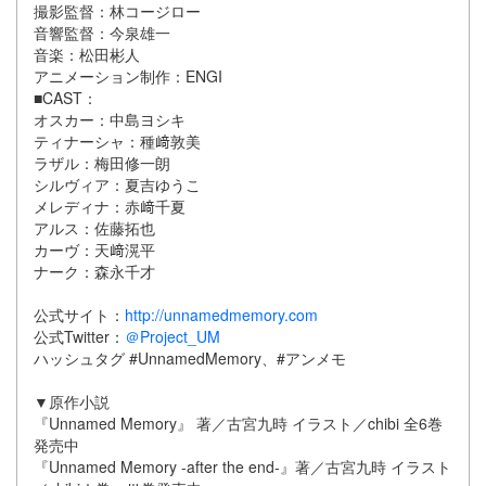
撮影監督：林コージロー
音響監督：今泉雄一
音楽：松田彬人
アニメーション制作：ENGI
■CAST：
オスカー：中島ヨシキ
ティナーシャ：種﨑敦美
ラザル：梅田修一朗
シルヴィア：夏吉ゆうこ
メレディナ：赤﨑千夏
アルス：佐藤拓也
カーヴ：天﨑滉平
ナーク：森永千才
公式サイト：
http://unnamedmemory.com
公式Twitter：
＠Project_UM
ハッシュタグ #UnnamedMemory、#アンメモ
▼原作小説
『Unnamed Memory』 著／古宮九時 イラスト／chibi 全6巻
発売中
『Unnamed Memory -after the end-』著／古宮九時 イラスト