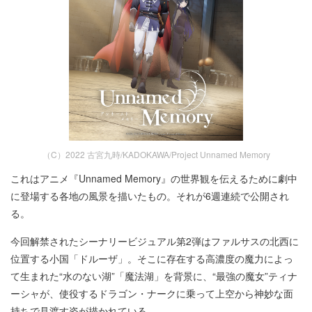
（C）2022 古宮九時/KADOKAWA/Project Unnamed Memory
これはアニメ『Unnamed Memory』の世界観を伝えるために劇中
に登場する各地の風景を描いたもの。それが6週連続で公開され
る。
今回解禁されたシーナリービジュアル第2弾はファルサスの北西に
位置する小国「ドルーザ」。そこに存在する高濃度の魔力によっ
て生まれた“水のない湖”「魔法湖」を背景に、“最強の魔女”ティナ
ーシャが、使役するドラゴン・ナークに乗って上空から神妙な面
持ちで見渡す姿が描かれている。