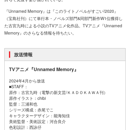
『Unnamed Memory』は『このライトノベルがすごい!2020』
（宝島社刊）にて単行本・ノベルズ部門&同部門新作W1位獲得し
た古宮九時による小説のTVアニメ化作品。TVアニメ『Unnamed
Memory』のさらなる情報を待ちたい。
放送情報
TVアニメ『Unnamed Memory』
2024年4月から放送
■STAFF：
原作：古宮九時（電撃の新文芸/ＫＡＤＯＫＡＷＡ刊）
原作イラスト：chibi
監督：三浦和也
シリーズ構成：赤尾でこ
キャラクターデザイン：能海知佳
美術監督・美術設定：河合良介
色彩設計：西詠仔