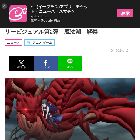
×
e＋(イープラス)アプリ - チケッ
ト・ニュース・スマチケ
表示
eplus inc.
無料 - Google Play
TVアニメ『Unnamed Memory』世界観描くシーナ
リービジュアル第2弾「魔法湖」解禁
ニュース
アニメ/ゲーム
2024.1.24
ポスト
シェア
送る