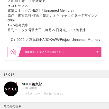
／chibiⅠ巻～Ⅲ巻発売中
▼コミックス
電撃コミックスNEXT『Unnamed Memory』
原作／古宮九時 作画／越水ナオキ キャラクターデザイン／
chibi
1～5巻発売中
月刊コミック電撃大王（毎月27日発売）にて連載中
（C）2022 古宮九時/KADOKAWA/Project Unnamed Memory
「種﨑敦美」お気に入り登録はこちら
SPICER
SPICE編集部
SPICE編集部
エンタメニュースをお届けします。
その他の画像