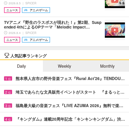
2026.8.5 ｜ SPICER
ニュース
アニメ/ゲーム
TVアニメ『野生のラスボスが現れた！』第2期、Susp
ended 4thによるOPテーマ「Melodic Impact…
2026.8.4 ｜ SPICER
ニュース
アニメ/ゲーム
人気記事ランキング
Daily
Weekly
Monthly
熊本県人吉市の野外音楽フェス『Rural Act'26』TENDOU…
1
位
埼玉であらたな文具販売イベントがスタート 『まるっと…
2
位
福島最大級の音楽フェス『LIVE AZUMA 2026』無料で楽…
3
位
『キングダム』連載20周年記念「キンキンキングダム」渋…
4
位