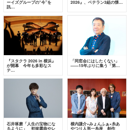
ーイズグループの“今”を
2026』、ベテラン3組の懐…
訊…
『スタクラ 2026 in 横浜』
「同窓会にはしたくない」
が開幕 今年も多彩なス
――15年ぶりに集う「第…
テ…
石井琢磨「人生の宝物にな
横内謙介×みょんふぁ×糸あ
るように」 初披露曲やレ
やつり人形一糸座 創作