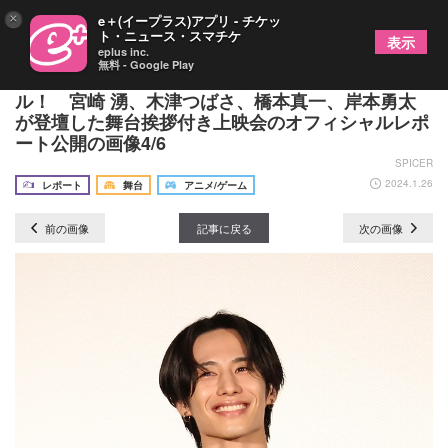
×
e＋(イープラス)アプリ - チケッ
ト・ニュース・スマチケ
表示
eplus inc.
無料 - Google Play
劇団『ドラマティカ』ACT3／カラ降るワンダフ
ル！ 宮崎 湧、木津つばさ、橋本真一、岸本勇太
が登壇した舞台挨拶付き上映会のオフィシャルレポ
ート公開の画像4/6
SPICER
2024.1.26
レポート
舞台
アニメ/ゲーム
前の画像
記事に戻る
次の画像