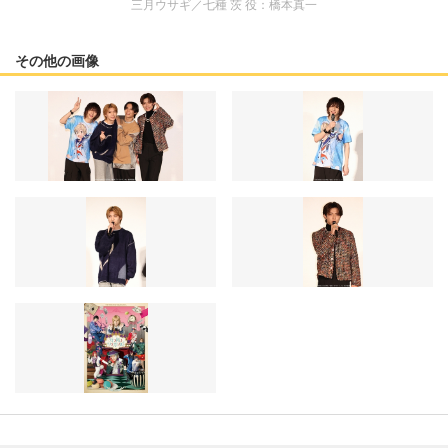
三月ウサギ／七種 茨 役：橋本真一
その他の画像