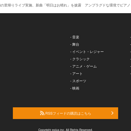
初の里帰りライブ実施、新曲「明日はお晴れ」を披露 アンプラグドな環境でピアノ
- 音楽
- 舞台
- イベント・レジャー
- クラシック
- アニメ・ゲーム
- アート
- スポーツ
- 映画
RSSフィードの購読はこちら
Copyright eplus inc. All Rights Reserved.