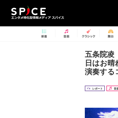
五条院凌
日はお晴
演奏する
レポート
音