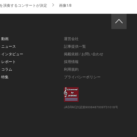
を演奏するコンサートが決定
画像1/8
- 動画
運営会社
- ニュース
記事提供一覧
- インタビュー
掲載依頼 / お問い合わせ
- レポート
採用情報
- コラム
利用規約
- 特集
プライバシーポリシー
JASRAC許諾第9008487009Y31018号