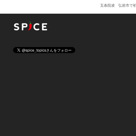
五条院凌 弘前市で