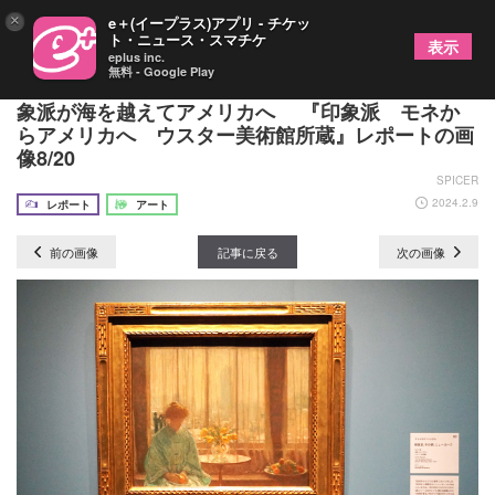
×
e＋(イープラス)アプリ - チケッ
ト・ニュース・スマチケ
表示
eplus inc.
無料 - Google Play
モネの《睡蓮》獲得を熱望、フランスで生まれた印
象派が海を越えてアメリカへ 『印象派 モネか
らアメリカへ ウスター美術館所蔵』レポートの画
像8/20
SPICER
2024.2.9
レポート
アート
前の画像
記事に戻る
次の画像