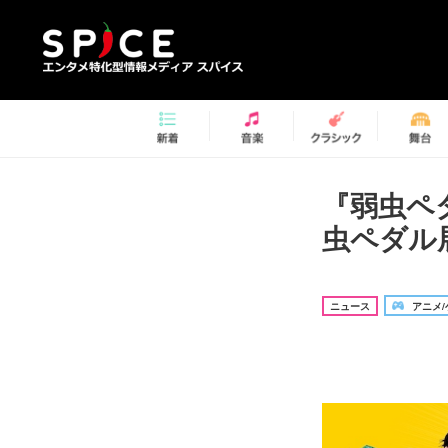
『弱虫ペ
虫ペダル
ニュース
アニメ/