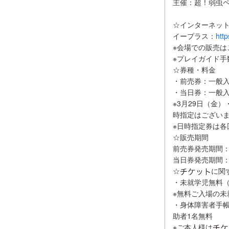
主催：超！弱虫
☆インターネッ
イープラス：
htt
※会場での販売は
※プレイガイド手
☆券種・料金
・前売券：一般入場
・当日券：一般入場
※3月29日（金）
時指定はござい
※日時指定券は
☆販売期間
前売券発売期間：2
当日券発売期間：2
☆
に関
・未就学児無料
※無料ご入場の
・身体障害者手
助者1名無料
※ご本人様は