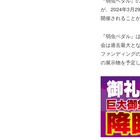
『弱虫ペダル』の
が、2024年3
開催されること
『弱虫ペダル』
会は過去最大とな
ファンディングの
の展示物を予定