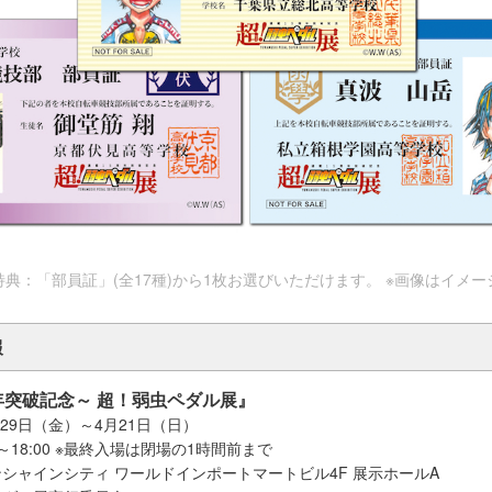
特典：「部員証」(全17種)から1枚お選びいただけます。 ※画像はイメー
報
年突破記念～ 超！弱虫ペダル展』
月29日（金）～4月21日（日）
0～18:00 ※最終入場は閉場の1時間前まで
シャインシティ ワールドインポートマートビル4F 展示ホールA