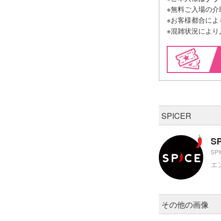
※無料ご入場の
※お客様都合に
※混雑状況によ
SPICER
S
SP
エ
その他の画像