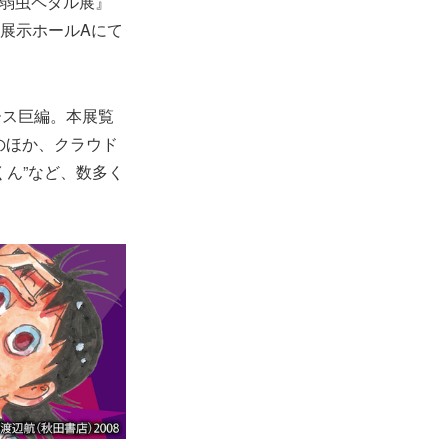
！弱虫ペダル展』
 展示ホールAにて
ース巨編。本展覧
稿のほか、クラウド
ん”など、数多く