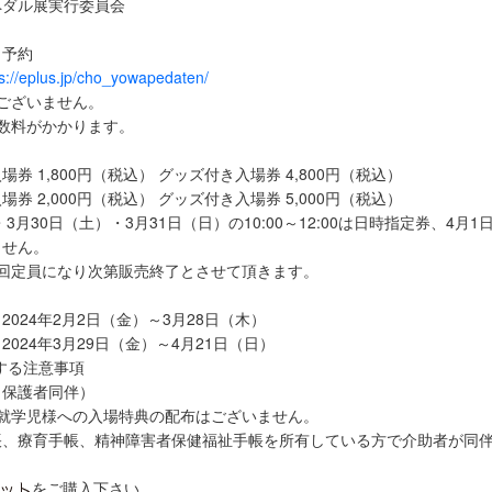
ペダル展実行委員会
ト予約
ps://eplus.jp/cho_yowapedaten/
ございません。
数料がかかります。
券 1,800円（税込） グッズ付き入場券 4,800円（税込）
券 2,000円（税込） グッズ付き入場券 5,000円（税込）
・3月30日（土）・3月31日（日）の10:00～12:00は日時指定券、4月
ません。
各回定員になり次第販売終了とさせて頂きます。
024年2月2日（金）～3月28日（木）
024年3月29日（金）～4月21日（日）
する注意事項
（保護者同伴）
未就学児様への入場特典の配布はございません。
帳、療育手帳、精神障害者保健福祉手帳を所有している方で介助者が同
をご購入下さい。