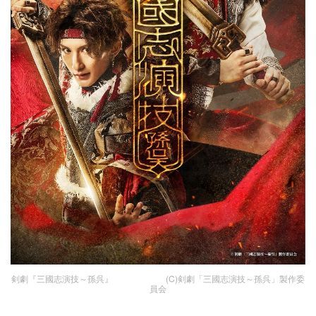
剣劇『三國志演技～孫呉』 (C)剣劇「三國志演技～孫呉」製作委
員会