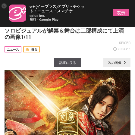
×
e＋(イープラス)アプリ - チケッ
ト・ニュース・スマチケ
表示
eplus inc.
無料 - Google Play
剣劇『三國志演技～孫呉』荒牧慶彦、梅津瑞樹らの
ソロビジュアルが解禁＆舞台は二部構成にて上演
の画像1/11
SPICER
2024.2.5
ニュース
舞台
記事に戻る
次の画像