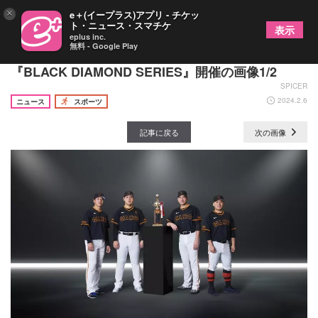
×
e＋(イープラス)アプリ - チケッ
ト・ニュース・スマチケ
表示
eplus inc.
無料 - Google Play
3rdユニホーム配布も！ 巨人が4月と5月に
『BLACK DIAMOND SERIES』開催の画像1/2
SPICER
2024.2.6
ニュース
スポーツ
記事に戻る
次の画像