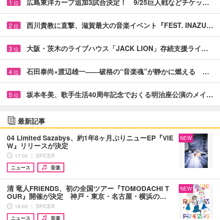
広島東洋カープ追加3試合決定！ 9/25巨人戦などチケッ…
1
位
西川貴教に直撃、滋賀最大の音楽イベント『FEST. INAZU…
2
位
大阪・茨木のライブハウス「JACK LION」存続支援ライ…
3
位
石田泰尚×渡辺雄一――破格の“音楽魂”が静かに燃える …
4
位
坂本冬美、歌手生活40周年記念でおくる明治座公演のメイ…
5
位
最新記事
04 Limited Sazabys、約1年8ヶ月ぶりニューEP『VIE
NEW
W』リリースが決定
17:00 ｜ SPICER
ニュース
音楽
清 竜人FRIENDS、初の全国ツアー『TOMODACHI T
NEW
OUR』開催が決定 神戸・東京・名古屋・横浜の…
16:00 ｜ SPICER
ニュース
音楽