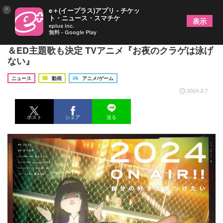
×
e＋(イープラス)アプリ - チケッ
ト・ニュース・スマチケ
表示
eplus inc.
無料 - Google Play
追加キャストに上坂すみれ、岡咲美保らが決定 OP
＆ED主題歌も決定 TVアニメ『お夜のクラゲは泳げ
ない』
ニュース
動画
アニメ/ゲーム
2024.2.7
ポスト
シェア
送る