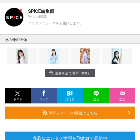
SPICE編集部
SPICE編集部
エンタメニュースをお届けします。
その他の画像
画像を全て表示（8件）
ポスト
シェア
はてブ
送る
送信
RSSフィードの購読はこちら
多彩なエンタメ情報をTwitterで発信中