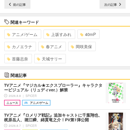
前の記事
次の記事
関連キーワード
アニメ/ゲーム
上坂すみれ
40mP
カノエラナ
春アニメ
岡咲美保
首藤志奈
天城サリー
関連記事
TVアニメ『マジカル★エクスプローラー』キャラクタ
ービジュアル（リュディver.）解禁
2026.8.8 ｜ SPICER
ニュース
アニメ/ゲーム
TVアニメ『ロメリア戦記』追加キャストに千葉翔也、
梶原岳人、堀江瞬、綿貫竜之介！PV第1弾公開
2026.8.7 ｜ SPICER