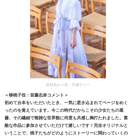
鈴村あかり役：天城サリー
＜柳桃子役：首藤志奈コメント＞
初めて台本をいただいたとき、一気に惹き込まれてページをめく
ったのを覚えています。今この時代だからこその少女たちの葛
藤、その繊細で複雑な世界観に何度も共感し胸打たれました。素
敵な作品に参加させていただけて嬉しいです！完全オリジナルと
いうことで、桃子たちがどのようにストーリーに関わっていくの