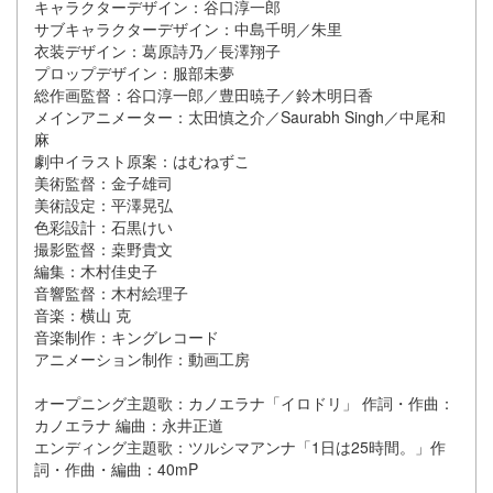
キャラクターデザイン：谷口淳一郎
サブキャラクターデザイン：中島千明／朱里
衣装デザイン：葛原詩乃／長澤翔子
プロップデザイン：服部未夢
総作画監督：谷口淳一郎／豊田暁子／鈴木明日香
メインアニメーター：太田慎之介／Saurabh Singh／中尾和
麻
劇中イラスト原案：はむねずこ
美術監督：金子雄司
美術設定：平澤晃弘
色彩設計：石黒けい
撮影監督：桒野貴文
編集：木村佳史子
音響監督：木村絵理子
音楽：横山 克
音楽制作：キングレコード
アニメーション制作：動画工房
オープニング主題歌：カノエラナ「イロドリ」 作詞・作曲：
カノエラナ 編曲：永井正道
エンディング主題歌：ツルシマアンナ「1日は25時間。」作
詞・作曲・編曲：40mP