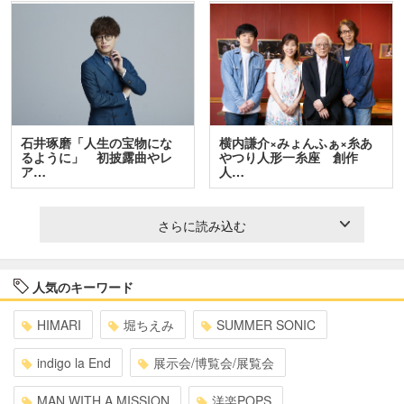
石井琢磨「人生の宝物にな
横内謙介×みょんふぁ×糸あ
るように」 初披露曲やレ
やつり人形一糸座 創作
ア…
人…
さらに読み込む
人気のキーワード
HIMARI
堀ちえみ
SUMMER SONIC
indigo la End
展示会/博覧会/展覧会
MAN WITH A MISSION
洋楽POPS