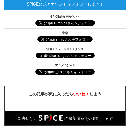
SPICE公式アカウントをフォローしよう！
SPICE総合アカウント
音楽
演劇 / ミュージカル / ダンス
アニメ / ゲーム
この記事が気に入ったら
いいね！
しよう
見逃せない
の最新情報をお届けします