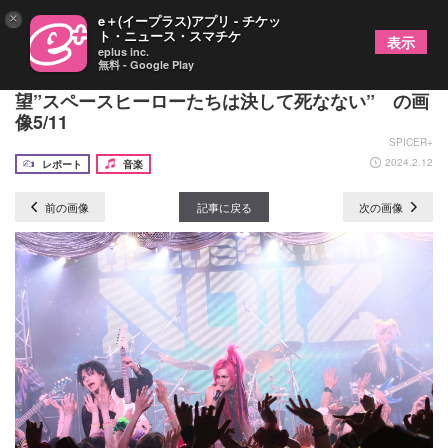
×
e＋(イープラス)アプリ - チケッ
ト・ニュース・スマチケ
表示
eplus inc.
無料 - Google Play
UCHUSENTAI:NOIZ現体制ラストLIVEにみた希
望”スペースヒーローたちは決して死なない” の画
像5/11
SPICER+
2024.2.12
レポート
音楽
前の画像
記事に戻る
次の画像