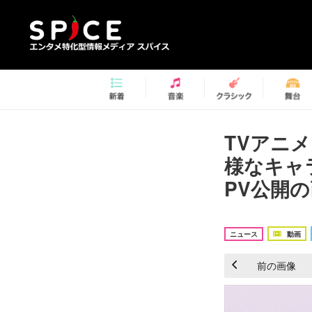
TVアニ
様なキャ
PV公開の
ニュース
動画
前の画像