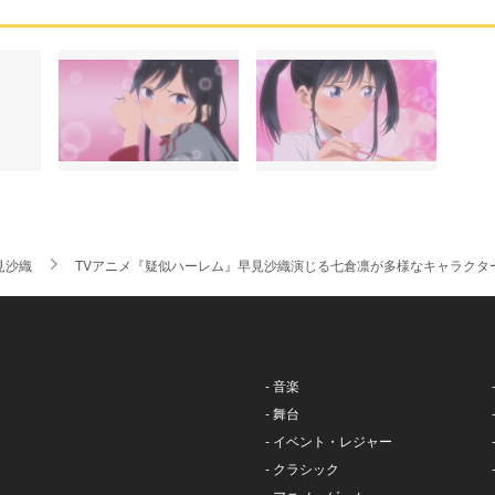
見沙織
TVアニメ『疑似ハーレム』早見沙織演じる七倉凛が多様なキャラクタ
- 音楽
- 舞台
- イベント・レジャー
- クラシック