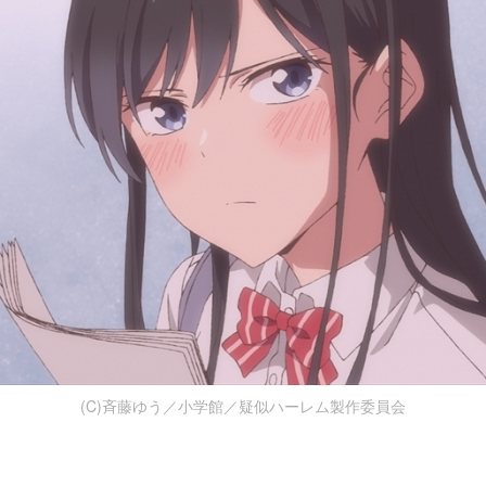
(C)斉藤ゆう／小学館／疑似ハーレム製作委員会