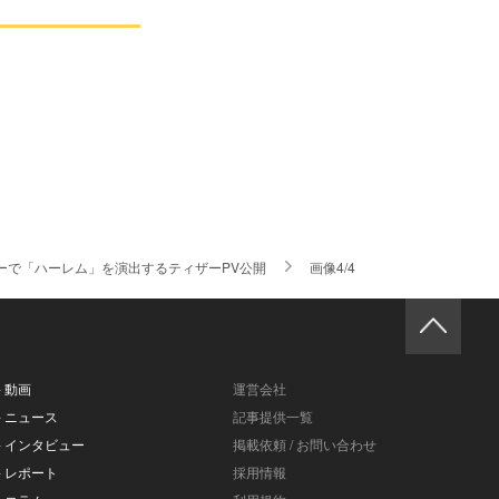
ーで「ハーレム」を演出するティザーPV公開
画像4/4
- 動画
運営会社
- ニュース
記事提供一覧
- インタビュー
掲載依頼 / お問い合わせ
- レポート
採用情報